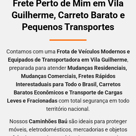
Frete Perto de Mim em Vila
Guilherme, Carreto Barato e
Pequenos Transportes
Contamos com uma
F
rota de Veículos Modernos e
Equipados de Transportadora em
Vila Guilherme
,
preparada para atender
M
udanças Residenciais
,
M
udanças Comerciais
, F
retes Rápidos
Interestaduais para Todo o Brasil
, C
arretos
Baratos Econômicos
e T
ransporte de Cargas
Leves e Fracionadas
com total segurança em todo
território nacional.
Nossos
C
aminhões Baú
são ideais para proteger
móveis, eletrodomésticos, mercadorias e objetos