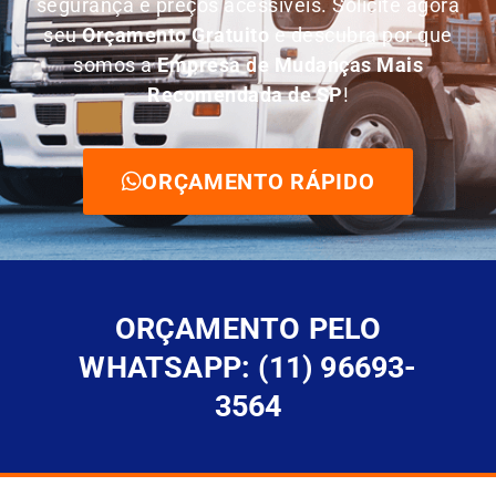
segurança e preços acessíveis. Solicite agora
seu
O
rçamento Gratuito
e descubra por que
somos a
E
mpresa de Mudanças Mais
Recomendada de SP
!
ORÇAMENTO RÁPIDO
ORÇAMENTO PELO
WHATSAPP: (11) 96693-
3564