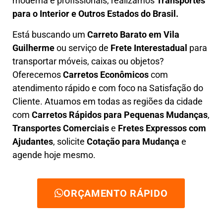
moderna e profissionais, realizamos
Transportes
para o Interior e Outros Estados do Brasil.
Está buscando um
C
arreto Barato em
Vila
Guilherme
ou serviço de
Frete Interestadual
para
transportar móveis, caixas ou objetos?
Oferecemos
C
arretos Econômicos
com
atendimento rápido e com foco na S
atisfação do
Cliente
. Atuamos em todas as regiões da cidade
com
C
arretos Rápidos para Pequenas Mudanças
,
Transportes
Comerciais
e
F
retes Expressos com
Ajudantes
, solicite
Cotação para Mudança
e
agende hoje mesmo.
ORÇAMENTO RÁPIDO