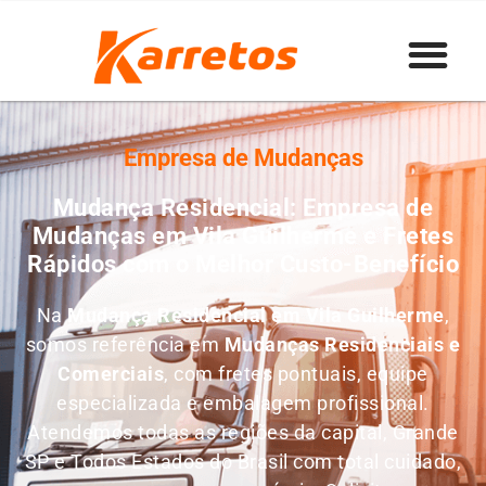
Empresa de Mudanças
Mudança Residencial: Empresa de
Mudanças em Vila Guilherme e Fretes
Rápidos com o Melhor Custo-Benefício
Na
Mudança Residencial em Vila Guilherme
,
somos referência em
M
udanças Residenciais e
Comerciais
, com fretes pontuais, equipe
especializada e embalagem profissional.
Atendemos todas as regiões da capital, Grande
SP e Todos Estados do Brasil com total cuidado,