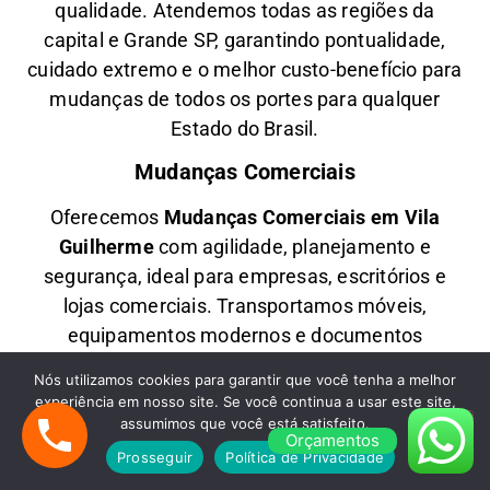
qualidade. Atendemos todas as regiões da
capital e Grande SP, garantindo pontualidade,
cuidado extremo e o melhor custo-benefício para
mudanças de todos os portes para qualquer
Estado do Brasil.
Mudanças Comerciais
Oferecemos
M
udanças Comerciais em
Vila
Guilherme
com agilidade, planejamento e
segurança, ideal para empresas, escritórios e
lojas comerciais. Transportamos móveis,
equipamentos modernos e documentos
sensíveis com segurança, realizando
Nós utilizamos cookies para garantir que você tenha a melhor
desmontagem, embalagem e montagem para
experiência em nosso site. Se você continua a usar este site,
uma transição eficiente e sem impactar suas
assumimos que você está satisfeito.
Orçamentos
operações.
Prosseguir
Política de Privacidade