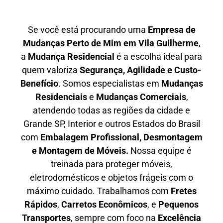
Se você está procurando uma
E
mpresa de
Mudanças Perto de Mim em
Vila Guilherme
,
a
Mudança Residencial
é a escolha ideal para
quem valoriza
S
egurança, Agilidade e Custo-
Benefício
. Somos especialistas em
M
udanças
Residenciais
e
M
udanças Comerciais
,
atendendo todas as regiões da cidade e
Grande SP, Interior e outros Estados do Brasil
com
E
mbalagem Profissional
, D
esmontagem
e Montagem de Móveis.
Nossa equipe é
treinada para proteger móveis,
eletrodomésticos e objetos frágeis com o
máximo cuidado. Trabalhamos com
F
retes
Rápidos
,
C
arretos Econômicos
, e
P
equenos
Transportes
, sempre com foco na
E
xcelência