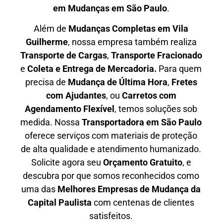
em Mudanças em São Paulo
.
Além de
Mudanças Completas em Vila
Guilherme
, nossa empresa também realiza
T
ransporte de Cargas
,
T
ransporte Fracionado
e
Coleta e Entrega de Mercadoria.
Para quem
precisa de
M
udança de Última Hora
,
F
retes
com Ajudantes
, ou
C
arretos com
Agendamento Flexível
, temos soluções sob
medida. Nossa
T
ransportadora em São Paulo
oferece serviços com materiais de proteção
de alta qualidade e atendimento humanizado.
Solicite agora seu
O
rçamento Gratuito
, e
descubra por que somos reconhecidos como
uma das
M
elhores Empresas de Mudança da
Capital Paulista
com centenas de clientes
satisfeitos.