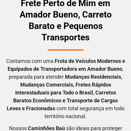
Frete Perto de Mim em
Amador Bueno, Carreto
Barato e Pequenos
Transportes
Contamos com uma
F
rota de Veículos Modernos e
Equipados de Transportadora em
Amador Bueno
,
preparada para atender
M
udanças Residenciais
,
M
udanças Comerciais
, F
retes Rápidos
Interestaduais para Todo o Brasil
, C
arretos
Baratos Econômicos
e T
ransporte de Cargas
Leves e Fracionadas
com total segurança em todo
território nacional.
Nossos
C
aminhões Baú
são ideais para proteger