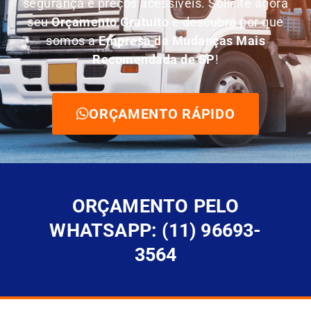
segurança e preços acessíveis. Solicite agora
seu
O
rçamento Gratuito
e descubra por que
somos a
E
mpresa de Mudanças Mais
Recomendada de SP
!
ORÇAMENTO RÁPIDO
ORÇAMENTO PELO
WHATSAPP: (11) 96693-
3564