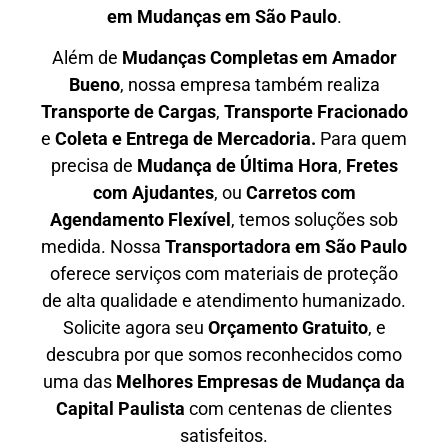
em Mudanças em São Paulo
.
Além de
Mudanças Completas em Amador
Bueno
, nossa empresa também realiza
T
ransporte de Cargas
,
T
ransporte Fracionado
e
Coleta e Entrega de Mercadoria.
Para quem
precisa de
M
udança de Última Hora
,
F
retes
com Ajudantes
, ou
C
arretos com
Agendamento Flexível
, temos soluções sob
medida. Nossa
T
ransportadora em São Paulo
oferece serviços com materiais de proteção
de alta qualidade e atendimento humanizado.
Solicite agora seu
O
rçamento Gratuito
, e
descubra por que somos reconhecidos como
uma das
M
elhores Empresas de Mudança da
Capital Paulista
com centenas de clientes
satisfeitos.