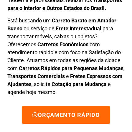
moderna e profissionais, realizamos
Transportes
para o Interior e Outros Estados do Brasil.
Está buscando um
C
arreto Barato em
Amador
Bueno
ou serviço de
Frete Interestadual
para
transportar móveis, caixas ou objetos?
Oferecemos
C
arretos Econômicos
com
atendimento rápido e com foco na S
atisfação do
Cliente
. Atuamos em todas as regiões da cidade
com
C
arretos Rápidos para Pequenas Mudanças
,
Transportes
Comerciais
e
F
retes Expressos com
Ajudantes
, solicite
Cotação para Mudança
e
agende hoje mesmo.
ORÇAMENTO RÁPIDO