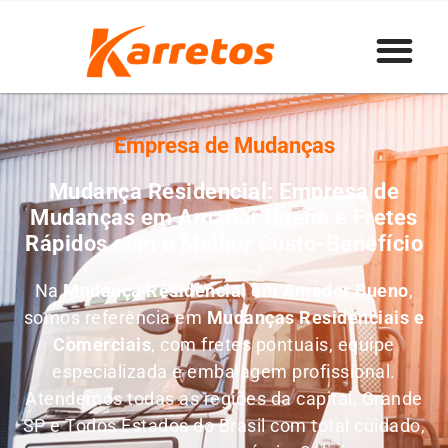
Empresa de Mudanças
Mudança Residencial: Empresa de
Mudanças em Amador Bueno e Fretes
Rápidos com o Melhor Custo-Benefício
Na
Mudança Residencial em Amador Bueno
,
somos referência em
M
udanças Residenciais e
Comerciais
, com fretes pontuais, equipe
especializada e embalagem profissional.
Atendemos todas as regiões da capital, Grande
SP e Todos Estados do Brasil com total cuidado,