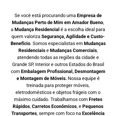
Se você está procurando uma
E
mpresa de
Mudanças Perto de Mim em
Amador Bueno
,
a
Mudança Residencial
é a escolha ideal para
quem valoriza
S
egurança, Agilidade e Custo-
Benefício
. Somos especialistas em
M
udanças
Residenciais
e
M
udanças Comerciais
,
atendendo todas as regiões da cidade e
Grande SP, Interior e outros Estados do Brasil
com
E
mbalagem Profissional
, D
esmontagem
e Montagem de Móveis.
Nossa equipe é
treinada para proteger móveis,
eletrodomésticos e objetos frágeis com o
máximo cuidado. Trabalhamos com
F
retes
Rápidos
,
C
arretos Econômicos
, e
P
equenos
Transportes
, sempre com foco na
E
xcelência