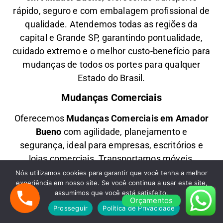
rápido, seguro e com embalagem profissional de
qualidade. Atendemos todas as regiões da
capital e Grande SP, garantindo pontualidade,
cuidado extremo e o melhor custo-benefício para
mudanças de todos os portes para qualquer
Estado do Brasil.
Mudanças Comerciais
Oferecemos
M
udanças Comerciais em
Amador
Bueno
com agilidade, planejamento e
segurança, ideal para empresas, escritórios e
lojas comerciais. Transportamos móveis,
equipamentos modernos e documentos
Nós utilizamos cookies para garantir que você tenha a melhor
experiência em nosso site. Se você continua a usar este site,
sensíveis com segurança, realizando
assumimos que você está satisfeito.
desmontagem, embalagem e montagem para
Orçamentos
Prosseguir
Política de Privacidade
uma transição eficiente e sem impactar suas