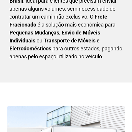
Brasil
, ideal para clientes que precisam enviar
apenas alguns volumes, sem necessidade de
contratar um caminhão exclusivo. O
F
rete
Fracionado
é a solução mais econômica para
P
equenas Mudanças
,
E
nvio de Móveis
Individuais
ou
T
ransporte de Móveis e
Eletrodomésticos
para outros estados, pagando
apenas pelo espaço utilizado no veículo.