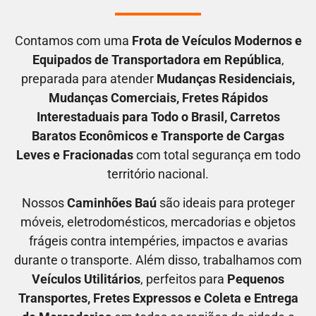
Contamos com uma
F
rota de Veículos Modernos e
Equipados de Transportadora em
República
,
preparada para atender
M
udanças Residenciais
,
M
udanças Comerciais
, F
retes Rápidos
Interestaduais para Todo o Brasil
, C
arretos
Baratos Econômicos
e T
ransporte de Cargas
Leves e Fracionadas
com total segurança em todo
território nacional.
Nossos
C
aminhões Baú
são ideais para proteger
móveis, eletrodomésticos, mercadorias e objetos
frágeis contra intempéries, impactos e avarias
durante o transporte. Além disso, trabalhamos com
V
eículos Utilitários
, perfeitos para
P
equenos
Transportes
, F
retes Expressos
e C
oleta e Entrega