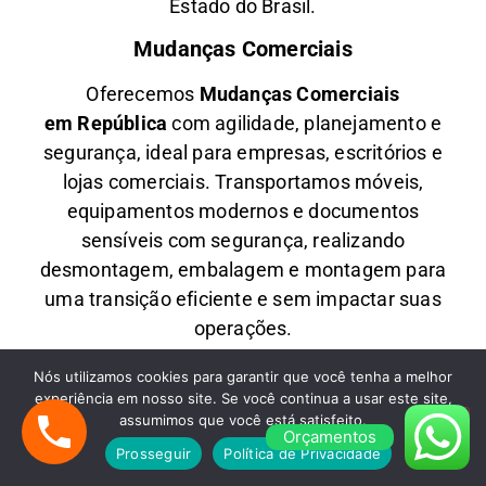
Estado do Brasil.
Mudanças Comerciais
Oferecemos
M
udanças Comerciais
em
República
com agilidade, planejamento e
segurança, ideal para empresas, escritórios e
lojas comerciais. Transportamos móveis,
equipamentos modernos e documentos
sensíveis com segurança, realizando
desmontagem, embalagem e montagem para
uma transição eficiente e sem impactar suas
operações.
Fretes em São Paulo
Nós utilizamos cookies para garantir que você tenha a melhor
experiência em nosso site. Se você continua a usar este site,
Precisa de
F
retes Rápidos em
República
com
assumimos que você está satisfeito.
Orçamentos
qualidade e economia? Nós transportamos
Prosseguir
Política de Privacidade
móveis, eletrodomésticos, caixas diversas e