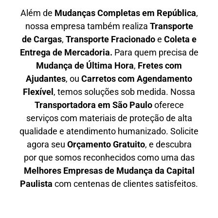
Além de
Mudanças Completas em República
,
nossa empresa também realiza
T
ransporte
de Cargas
,
T
ransporte Fracionado
e
Coleta e
Entrega de Mercadoria.
Para quem precisa de
M
udança de Última Hora
,
F
retes com
Ajudantes
, ou
C
arretos com Agendamento
Flexível
, temos soluções sob medida. Nossa
T
ransportadora em São Paulo
oferece
serviços com materiais de proteção de alta
qualidade e atendimento humanizado. Solicite
agora seu
O
rçamento Gratuito
, e descubra
por que somos reconhecidos como uma das
M
elhores Empresas de Mudança da Capital
Paulista
com centenas de clientes satisfeitos.