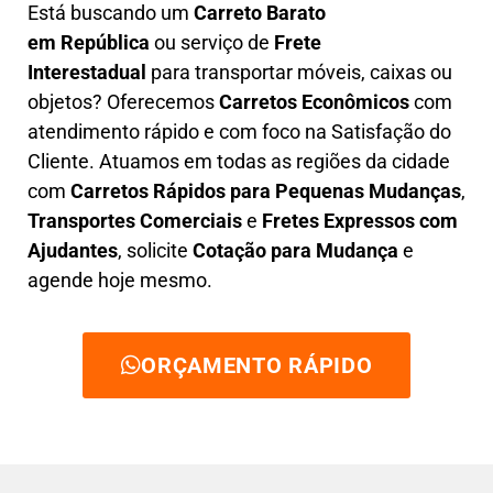
Está buscando um
C
arreto Barato
em
República
ou serviço de
Frete
Interestadual
para transportar móveis, caixas ou
objetos? Oferecemos
C
arretos Econômicos
com
atendimento rápido e com foco na S
atisfação do
Cliente
. Atuamos em todas as regiões da cidade
com
C
arretos Rápidos para Pequenas Mudanças
,
Transportes
Comerciais
e
F
retes Expressos com
Ajudantes
, solicite
Cotação para Mudança
e
agende hoje mesmo.
ORÇAMENTO RÁPIDO