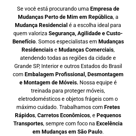
Se você está procurando uma
E
mpresa de
Mudanças Perto de Mim em
República
, a
Mudança Residencial
é a escolha ideal para
quem valoriza
S
egurança, Agilidade e Custo-
Benefício
. Somos especialistas em
M
udanças
Residenciais
e
M
udanças Comerciais
,
atendendo todas as regiões da cidade e
Grande SP, Interior e outros Estados do Brasil
com
E
mbalagem Profissional
, D
esmontagem
e Montagem de Móveis.
Nossa equipe é
treinada para proteger móveis,
eletrodomésticos e objetos frágeis com o
máximo cuidado. Trabalhamos com
F
retes
Rápidos
,
C
arretos Econômicos
, e
P
equenos
Transportes
, sempre com foco na
E
xcelência
em Mudanças em São Paulo
.