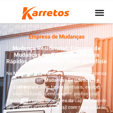
Empresa de Mudanças
Mudança Residencial: Empresa de
Mudanças em República e Fretes
Rápidos com o Melhor Custo-Benefício
Na
Mudança Residencial em República
, somos
referência em
M
udanças Residenciais e
Comerciais
, com fretes pontuais, equipe
especializada e embalagem profissional.
Atendemos todas as regiões da capital, Grande
SP e Todos Estados do Brasil com total cuidado,