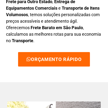
F
rete para Outro Estado
,
E
ntrega de
Equipamentos Comerciais
e
T
ransporte de Itens
Volumosos
, temos soluções personalizadas com
preços acessíveis e atendimento ágil
.
Oferecemos
F
rete Barato
em São Paulo
,
calculamos as melhores rotas para sua economia
no
Transporte
.
ORÇAMENTO RÁPIDO