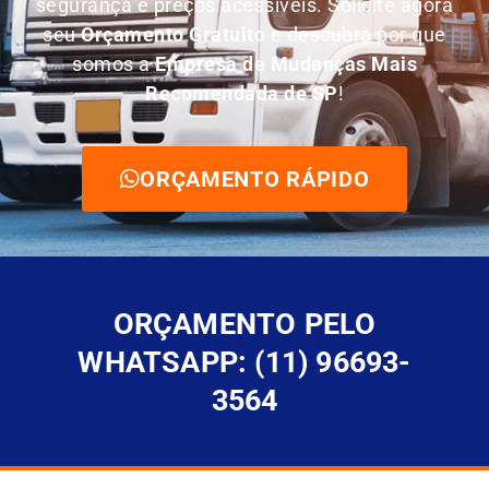
segurança e preços acessíveis. Solicite agora
seu
O
rçamento Gratuito
e descubra por que
somos a
E
mpresa de Mudanças Mais
Recomendada de SP
!
ORÇAMENTO RÁPIDO
ORÇAMENTO PELO
WHATSAPP: (11) 96693-
3564