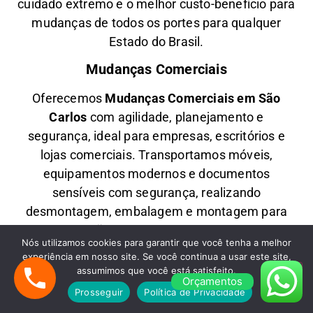
cuidado extremo e o melhor custo-benefício para
mudanças de todos os portes para qualquer
Estado do Brasil.
Mudanças Comerciais
Oferecemos
M
udanças Comerciais em
São
Carlos
com agilidade, planejamento e
segurança, ideal para empresas, escritórios e
lojas comerciais. Transportamos móveis,
equipamentos modernos e documentos
sensíveis com segurança, realizando
desmontagem, embalagem e montagem para
uma transição eficiente e sem impactar suas
Nós utilizamos cookies para garantir que você tenha a melhor
operações.
experiência em nosso site. Se você continua a usar este site,
assumimos que você está satisfeito.
Fretes em São Paulo
Orçamentos
Prosseguir
Política de Privacidade
Precisa de
F
retes Rápidos em
São Carlos
com