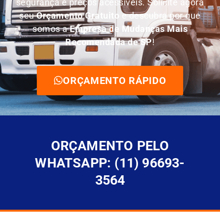
segurança e preços acessíveis. Solicite agora
seu
O
rçamento Gratuito
e descubra por que
somos a
E
mpresa de Mudanças Mais
Recomendada de SP
!
ORÇAMENTO RÁPIDO
ORÇAMENTO PELO
WHATSAPP: (11) 96693-
3564