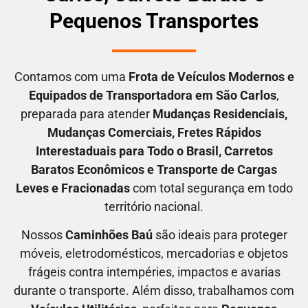
Pequenos Transportes
Contamos com uma
F
rota de Veículos Modernos e
Equipados de Transportadora em
São Carlos
,
preparada para atender
M
udanças Residenciais
,
M
udanças Comerciais
, F
retes Rápidos
Interestaduais para Todo o Brasil
, C
arretos
Baratos Econômicos
e T
ransporte de Cargas
Leves e Fracionadas
com total segurança em todo
território nacional.
Nossos
C
aminhões Baú
são ideais para proteger
móveis, eletrodomésticos, mercadorias e objetos
frágeis contra intempéries, impactos e avarias
durante o transporte. Além disso, trabalhamos com