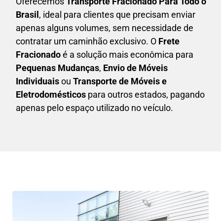
Oferecemos
Transporte Fracionado Para Todo o
Brasil
, ideal para clientes que precisam enviar
apenas alguns volumes, sem necessidade de
contratar um caminhão exclusivo. O
F
rete
Fracionado
é a solução mais econômica para
P
equenas Mudanças
,
E
nvio de Móveis
Individuais
ou
T
ransporte de Móveis e
Eletrodomésticos
para outros estados, pagando
apenas pelo espaço utilizado no veículo.