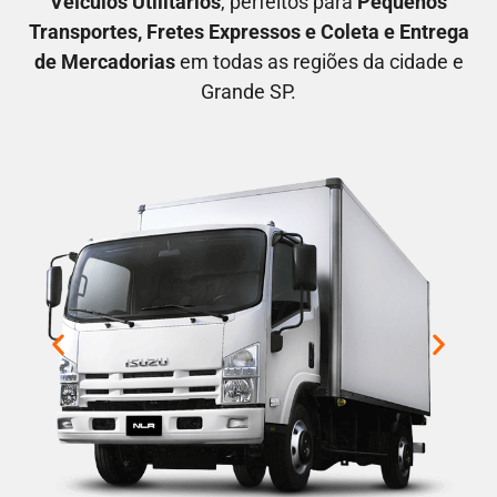
V
eículos Utilitários
, perfeitos para
P
equenos
Transportes
, F
retes Expressos
e C
oleta e Entrega
de Mercadorias
em todas as regiões da cidade e
Grande SP.