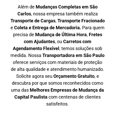
Além de
Mudanças Completas em São
Carlos
, nossa empresa também realiza
T
ransporte de Cargas
,
T
ransporte Fracionado
e
Coleta e Entrega de Mercadoria.
Para quem
precisa de
M
udança de Última Hora
,
F
retes
com Ajudantes
, ou
C
arretos com
Agendamento Flexível
, temos soluções sob
medida. Nossa
T
ransportadora em São Paulo
oferece serviços com materiais de proteção
de alta qualidade e atendimento humanizado.
Solicite agora seu
O
rçamento Gratuito
, e
descubra por que somos reconhecidos como
uma das
M
elhores Empresas de Mudança da
Capital Paulista
com centenas de clientes
satisfeitos.