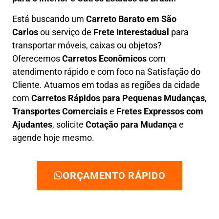
Está buscando um
C
arreto Barato em
São
Carlos
ou serviço de
Frete Interestadual
para
transportar móveis, caixas ou objetos?
Oferecemos
C
arretos Econômicos
com
atendimento rápido e com foco na S
atisfação do
Cliente
. Atuamos em todas as regiões da cidade
com
C
arretos Rápidos para Pequenas Mudanças
,
Transportes
Comerciais
e
F
retes Expressos com
Ajudantes
, solicite
Cotação para Mudança
e
agende hoje mesmo.
ORÇAMENTO RÁPIDO