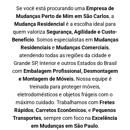
Se você está procurando uma
E
mpresa de
Mudanças Perto de Mim em
São Carlos
, a
Mudança Residencial
é a escolha ideal para
quem valoriza
S
egurança, Agilidade e Custo-
Benefício
. Somos especialistas em
M
udanças
Residenciais
e
M
udanças Comerciais
,
atendendo todas as regiões da cidade e
Grande SP, Interior e outros Estados do Brasil
com
E
mbalagem Profissional
, D
esmontagem
e Montagem de Móveis.
Nossa equipe é
treinada para proteger móveis,
eletrodomésticos e objetos frágeis com o
máximo cuidado. Trabalhamos com
F
retes
Rápidos
,
C
arretos Econômicos
, e
P
equenos
Transportes
, sempre com foco na
E
xcelência
em Mudanças em São Paulo
.