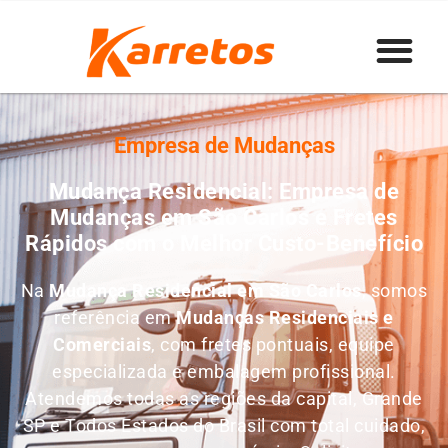
Empresa de Mudanças
Mudança Residencial: Empresa de
Mudanças em São Carlos e Fretes
Rápidos com o Melhor Custo-Benefício
Na
Mudança Residencial em São Carlos
, somos
referência em
M
udanças Residenciais e
Comerciais
, com fretes pontuais, equipe
especializada e embalagem profissional.
Atendemos todas as regiões da capital, Grande
SP e Todos Estados do Brasil com total cuidado,