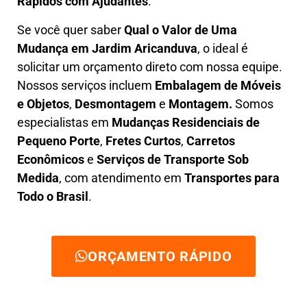
Rápidos com Ajudantes
.
Se você quer saber
Q
ual o Valor de Uma
Mudança em
Jardim Aricanduva
, o ideal é
solicitar um orçamento direto com nossa equipe.
Nossos serviços incluem
E
mbalagem de Móveis
e Objetos
,
D
esmontagem
e
Montagem.
Somos
especialistas em
Mudanças Residenciais de
Pequeno Porte
,
Fretes Curtos
,
Carretos
Econômicos
e
Serviços de Transporte Sob
Medida
, com atendimento em
Transportes para
Todo o Brasil
.
ORÇAMENTO RÁPIDO