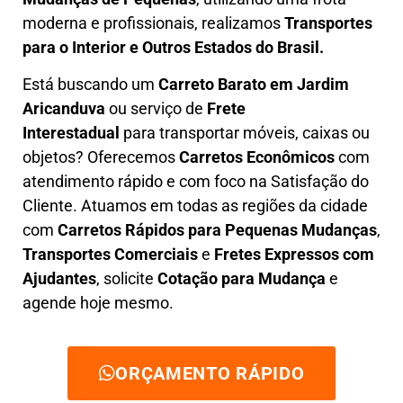
moderna e profissionais, realizamos
Transportes
para o Interior e Outros Estados do Brasil.
Está buscando um
C
arreto Barato em
Jardim
Aricanduva
ou serviço de
Frete
Interestadual
para transportar móveis, caixas ou
objetos? Oferecemos
C
arretos Econômicos
com
atendimento rápido e com foco na S
atisfação do
Cliente
. Atuamos em todas as regiões da cidade
com
C
arretos Rápidos para Pequenas Mudanças
,
Transportes
Comerciais
e
F
retes Expressos com
Ajudantes
, solicite
Cotação para Mudança
e
agende hoje mesmo.
ORÇAMENTO RÁPIDO