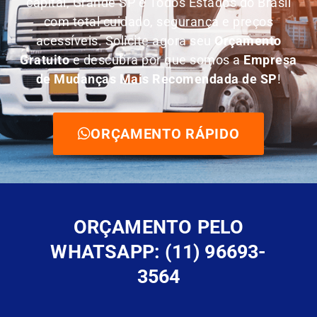
capital, Grande SP e Todos Estados do Brasil
com total cuidado, segurança e preços
acessíveis. Solicite agora seu
O
rçamento
Gratuito
e descubra por que somos a
E
mpresa
de Mudanças Mais Recomendada de SP
!
ORÇAMENTO RÁPIDO
ORÇAMENTO PELO
WHATSAPP: (11) 96693-
3564