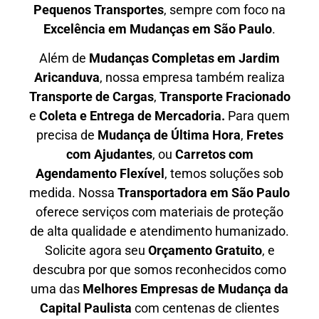
P
equenos Transportes
, sempre com foco na
E
xcelência em Mudanças em São Paulo
.
Além de
Mudanças Completas em Jardim
Aricanduva
, nossa empresa também realiza
T
ransporte de Cargas
,
T
ransporte Fracionado
e
Coleta e Entrega de Mercadoria.
Para quem
precisa de
M
udança de Última Hora
,
F
retes
com Ajudantes
, ou
C
arretos com
Agendamento Flexível
, temos soluções sob
medida. Nossa
T
ransportadora em São Paulo
oferece serviços com materiais de proteção
de alta qualidade e atendimento humanizado.
Solicite agora seu
O
rçamento Gratuito
, e
descubra por que somos reconhecidos como
uma das
M
elhores Empresas de Mudança da
Capital Paulista
com centenas de clientes