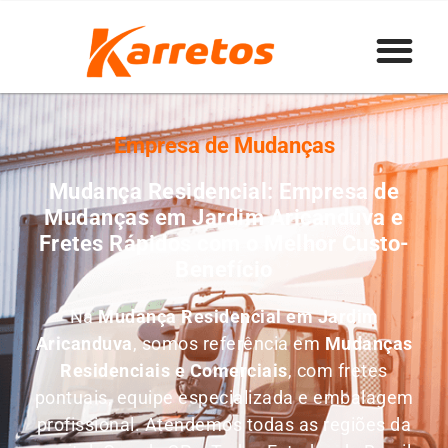
Empresa de Mudanças
Mudança Residencial: Empresa de
Mudanças em Jardim Aricanduva e
Fretes Rápidos com o Melhor Custo-
Benefício
Na
Mudança Residencial em Jardim
Aricanduva
, somos referência em
M
udanças
Residenciais e Comerciais
, com fretes
pontuais, equipe especializada e embalagem
profissional. Atendemos todas as regiões da