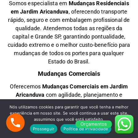
Somos especialista em
M
udanças Residenciais
em
Jardim Aricanduva
, oferecendo transporte
rápido, seguro e com embalagem profissional de
qualidade. Atendemos todas as regiões da
capital e Grande SP, garantindo pontualidade,
cuidado extremo e o melhor custo-benefício para
mudanças de todos os portes para qualquer
Estado do Brasil.
Mudanças Comerciais
Oferecemos
M
udanças Comerciais em
Jardim
Aricanduva
com agilidade, planejamento e
segurança, ideal para empresas, escritórios e
Nós utilizamos cookies para garantir que você tenha a melhor
lojas comerciais. Transportamos móveis,
experiência em nosso site. Se você continua a usar este site,
equipamentos modernos e documentos
assumimos que você está satisfeito.
Orçamentos
sensíveis com segurança, realizando
Prosseguir
Política de Privacidade
desmontagem, embalagem e montagem para