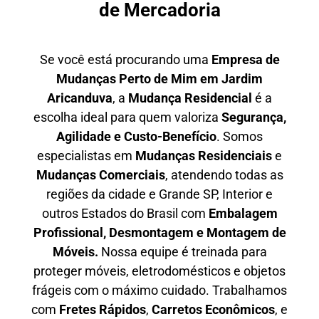
de Mercadoria
Se você está procurando uma
E
mpresa de
Mudanças Perto de Mim em
Jardim
Aricanduva
, a
Mudança Residencial
é a
escolha ideal para quem valoriza
S
egurança,
Agilidade e Custo-Benefício
. Somos
especialistas em
M
udanças Residenciais
e
M
udanças Comerciais
, atendendo todas as
regiões da cidade e Grande SP, Interior e
outros Estados do Brasil com
E
mbalagem
Profissional
, D
esmontagem e Montagem de
Móveis.
Nossa equipe é treinada para
proteger móveis, eletrodomésticos e objetos
frágeis com o máximo cuidado. Trabalhamos
com
F
retes Rápidos
,
C
arretos Econômicos
, e