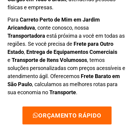
físicas e empresas.
Para
Carreto Perto de Mim em
Jardim
Aricanduva
, conte conosco, nossa
Transportadora
está próxima a você em todas as
regiões. Se você precisa de
F
rete para Outro
Estado
,
E
ntrega de Equipamentos Comerciais
e
T
ransporte de Itens Volumosos
, temos
soluções personalizadas com
preços acessíveis e
atendimento ágil
. Oferecemos
F
rete Barato
em
São Paulo
, calculamos as melhores rotas para
sua economia no
Transporte
.
ORÇAMENTO RÁPIDO