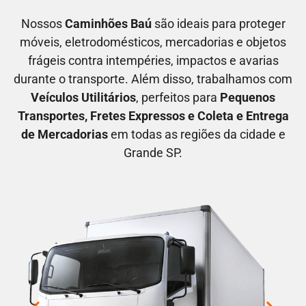
Nossos
C
aminhões Baú
são ideais para proteger
móveis, eletrodomésticos, mercadorias e objetos
frágeis contra intempéries, impactos e avarias
durante o transporte. Além disso, trabalhamos com
V
eículos Utilitários
, perfeitos para
P
equenos
Transportes
, F
retes Expressos
e C
oleta e Entrega
de Mercadorias
em todas as regiões da cidade e
Grande SP.