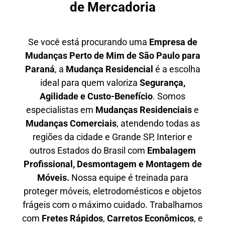
de Mercadoria
Se você está procurando uma
E
mpresa de
Mudanças Perto de Mim
de São Paulo para
Paraná
, a
Mudança Residencial
é a escolha
ideal para quem valoriza
S
egurança,
Agilidade e Custo-Benefício
. Somos
especialistas em
M
udanças Residenciais
e
M
udanças Comerciais
, atendendo todas as
regiões da cidade e Grande SP, Interior e
outros Estados do Brasil com
E
mbalagem
Profissional
, D
esmontagem e Montagem de
Móveis.
Nossa equipe é treinada para
proteger móveis, eletrodomésticos e objetos
frágeis com o máximo cuidado. Trabalhamos
com
F
retes Rápidos
,
C
arretos Econômicos
, e