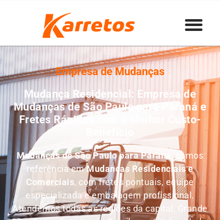
Empresa de Mudanças
Mudança Residencial: Empresa de
Mudanças de São Paulo para Paraná e
Fretes Rápidos com o Melhor Custo-
Benefício
Mudanças de São Paulo para Paraná
, somos
referência em
M
udanças Residenciais e
Comerciais
, com fretes pontuais, equipe
especializada e embalagem profissional.
Atendemos todas as regiões da capital, Grande