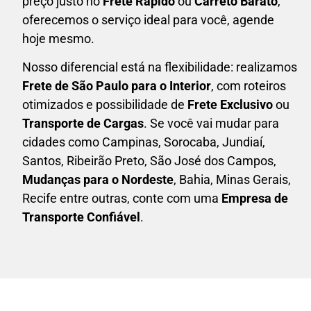
preço justo no
Frete Rápido
ou
Carreto Barato
,
oferecemos o serviço ideal para você, agende
hoje mesmo.
Nosso diferencial está na flexibilidade: realizamos
F
rete de São Paulo para o Interior
, com roteiros
otimizados e possibilidade de
F
rete Exclusivo
ou
Transporte de Cargas
. Se você vai mudar para
cidades como Campinas, Sorocaba, Jundiaí,
Santos, Ribeirão Preto, São José dos Campos,
Mudanças para o Nordeste
, Bahia, Minas Gerais,
Recife entre outras, conte com uma
E
mpresa de
Transporte Confiável
.