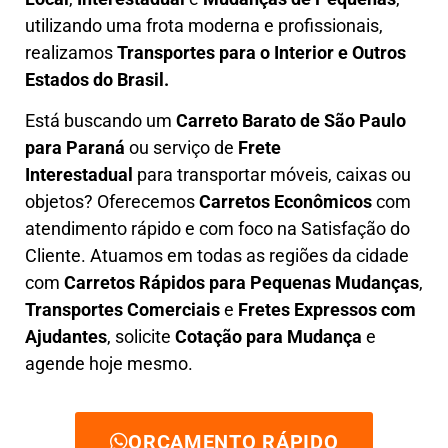
utilizando uma frota moderna e profissionais,
realizamos
Transportes para o Interior e Outros
Estados do Brasil.
Está buscando um
C
arreto Barato
de São Paulo
para Paraná
ou serviço de
Frete
Interestadual
para transportar móveis, caixas ou
objetos? Oferecemos
C
arretos Econômicos
com
atendimento rápido e com foco na S
atisfação do
Cliente
. Atuamos em todas as regiões da cidade
com
C
arretos Rápidos para Pequenas Mudanças
,
Transportes
Comerciais
e
F
retes Expressos com
Ajudantes
, solicite
Cotação para Mudança
e
agende hoje mesmo.
ORÇAMENTO RÁPIDO