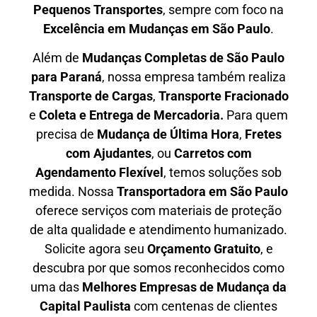
P
equenos Transportes
, sempre com foco na
E
xcelência em Mudanças em São Paulo
.
Além de
Mudanças Completas de São Paulo
para Paraná
, nossa empresa também realiza
T
ransporte de Cargas
,
T
ransporte Fracionado
e
Coleta e Entrega de Mercadoria.
Para quem
precisa de
M
udança de Última Hora
,
F
retes
com Ajudantes
, ou
C
arretos com
Agendamento Flexível
, temos soluções sob
medida. Nossa
T
ransportadora em São Paulo
oferece serviços com materiais de proteção
de alta qualidade e atendimento humanizado.
Solicite agora seu
O
rçamento Gratuito
, e
descubra por que somos reconhecidos como
uma das
M
elhores Empresas de Mudança da
Capital Paulista
com centenas de clientes