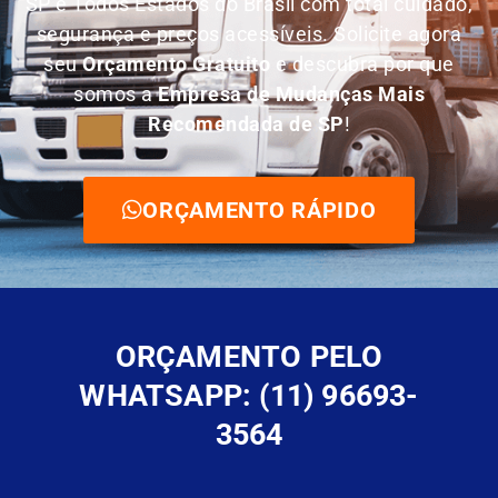
SP e Todos Estados do Brasil com total cuidado,
segurança e preços acessíveis. Solicite agora
seu
O
rçamento Gratuito
e descubra por que
somos a
E
mpresa de Mudanças Mais
Recomendada de SP
!
ORÇAMENTO RÁPIDO
ORÇAMENTO PELO
WHATSAPP: (11) 96693-
3564