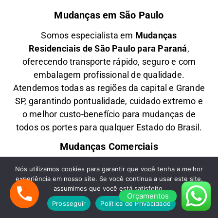
Mudanças em São Paulo
Somos especialista em
M
udanças
Residenciais
de São Paulo para Paraná
,
oferecendo transporte rápido, seguro e com
embalagem profissional de qualidade.
Atendemos todas as regiões da capital e Grande
SP, garantindo pontualidade, cuidado extremo e
o melhor custo-benefício para mudanças de
todos os portes para qualquer Estado do Brasil.
Mudanças Comerciais
Oferecemos
M
udanças Comerciais
de São
Nós utilizamos cookies para garantir que você tenha a melhor
experiência em nosso site. Se você continua a usar este site,
Paulo para Paraná
com agilidade, planejamento
assumimos que você está satisfeito.
e segurança, ideal para empresas, escritórios e
Orçamentos
Prosseguir
Política de Privacidade
lojas comerciais. Transportamos móveis,