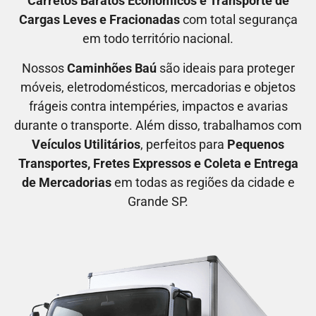
C
arretos Baratos Econômicos
e T
ransporte de
Cargas Leves e Fracionadas
com total segurança
em todo território nacional.
Nossos
C
aminhões Baú
são ideais para proteger
móveis, eletrodomésticos, mercadorias e objetos
frágeis contra intempéries, impactos e avarias
durante o transporte. Além disso, trabalhamos com
V
eículos Utilitários
, perfeitos para
P
equenos
Transportes
, F
retes Expressos
e C
oleta e Entrega
de Mercadorias
em todas as regiões da cidade e
Grande SP.