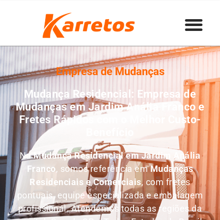
Empresa de Mudanças
Mudança Residencial: Empresa de
Mudanças em Jardim Anália Franco e
Fretes Rápidos com o Melhor Custo-
Benefício
Na
Mudança Residencial em Jardim Anália
Franco
, somos referência em
M
udanças
Residenciais e Comerciais
, com fretes
pontuais, equipe especializada e embalagem
profissional. Atendemos todas as regiões da