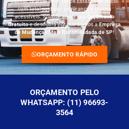
capital, Grande SP e Todos Estados do Brasil
com total cuidado, segurança e preços
acessíveis. Solicite agora seu
O
rçamento
Gratuito
e descubra por que somos a
E
mpresa
de Mudanças Mais Recomendada de SP
!
ORÇAMENTO RÁPIDO
ORÇAMENTO PELO
WHATSAPP: (11) 96693-
3564