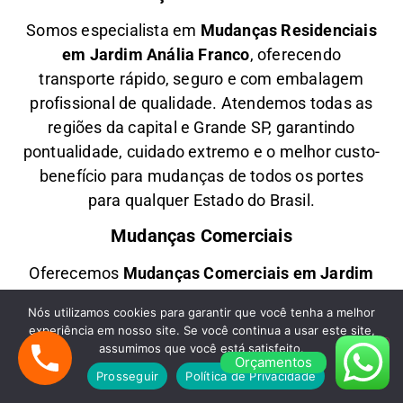
Somos especialista em
M
udanças Residenciais
em
Jardim Anália Franco
, oferecendo
transporte rápido, seguro e com embalagem
profissional de qualidade. Atendemos todas as
regiões da capital e Grande SP, garantindo
pontualidade, cuidado extremo e o melhor custo-
benefício para mudanças de todos os portes
para qualquer Estado do Brasil.
Mudanças Comerciais
Oferecemos
M
udanças Comerciais em
Jardim
Anália Franco
com agilidade, planejamento e
Nós utilizamos cookies para garantir que você tenha a melhor
segurança, ideal para empresas, escritórios e
experiência em nosso site. Se você continua a usar este site,
lojas comerciais. Transportamos móveis,
assumimos que você está satisfeito.
Orçamentos
equipamentos modernos e documentos
Prosseguir
Política de Privacidade
sensíveis com segurança, realizando