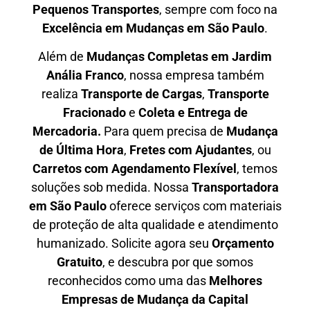
P
equenos Transportes
, sempre com foco na
E
xcelência em Mudanças em São Paulo
.
Além de
Mudanças Completas em Jardim
Anália Franco
, nossa empresa também
realiza
T
ransporte de Cargas
,
T
ransporte
Fracionado
e
Coleta e Entrega de
Mercadoria.
Para quem precisa de
M
udança
de Última Hora
,
F
retes com Ajudantes
, ou
C
arretos com Agendamento Flexível
, temos
soluções sob medida. Nossa
T
ransportadora
em São Paulo
oferece serviços com materiais
de proteção de alta qualidade e atendimento
humanizado. Solicite agora seu
O
rçamento
Gratuito
, e descubra por que somos
reconhecidos como uma das
M
elhores
Empresas de Mudança da Capital