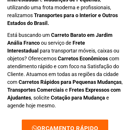
utilizando uma frota moderna e profissionais,
realizamos
Transportes para o Interior e Outros
Estados do Brasil.
Está buscando um
C
arreto Barato em
Jardim
Anália Franco
ou serviço de
Frete
Interestadual
para transportar móveis, caixas ou
objetos? Oferecemos
C
arretos Econômicos
com
atendimento rápido e com foco na S
atisfação do
Cliente
. Atuamos em todas as regiões da cidade
com
C
arretos Rápidos para Pequenas Mudanças
,
Transportes
Comerciais
e
F
retes Expressos com
Ajudantes
, solicite
Cotação para Mudança
e
agende hoje mesmo.
ORÇAMENTO RÁPIDO