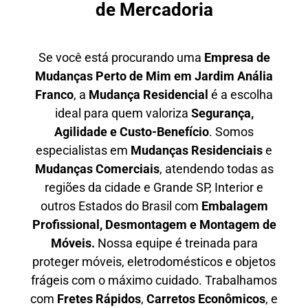
de Mercadoria
Se você está procurando uma
E
mpresa de
Mudanças Perto de Mim em
Jardim Anália
Franco
, a
Mudança Residencial
é a escolha
ideal para quem valoriza
S
egurança,
Agilidade e Custo-Benefício
. Somos
especialistas em
M
udanças Residenciais
e
M
udanças Comerciais
, atendendo todas as
regiões da cidade e Grande SP, Interior e
outros Estados do Brasil com
E
mbalagem
Profissional
, D
esmontagem e Montagem de
Móveis.
Nossa equipe é treinada para
proteger móveis, eletrodomésticos e objetos
frágeis com o máximo cuidado. Trabalhamos
com
F
retes Rápidos
,
C
arretos Econômicos
, e