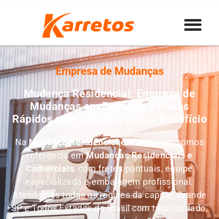
Empresa de Mudanças
Mudança Residencial: Empresa de
Mudanças em Bertioga e Fretes
Rápidos com o Melhor Custo-Benefício
Na
Mudança Residencial em Bertioga
, somos
referência em
M
udanças Residenciais e
Comerciais
, com fretes pontuais, equipe
especializada e embalagem profissional.
Atendemos todas as regiões da capital, Grande
SP e Todos Estados do Brasil com total cuidado,