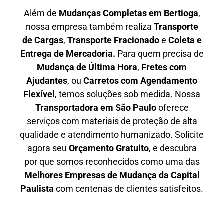
Além de
Mudanças Completas em Bertioga
,
nossa empresa também realiza
T
ransporte
de Cargas
,
T
ransporte Fracionado
e
Coleta e
Entrega de Mercadoria.
Para quem precisa de
M
udança de Última Hora
,
F
retes com
Ajudantes
, ou
C
arretos com Agendamento
Flexível
, temos soluções sob medida. Nossa
T
ransportadora em São Paulo
oferece
serviços com materiais de proteção de alta
qualidade e atendimento humanizado. Solicite
agora seu
O
rçamento Gratuito
, e descubra
por que somos reconhecidos como uma das
M
elhores Empresas de Mudança da Capital
Paulista
com centenas de clientes satisfeitos.