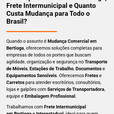
Frete Intermunicipal e Quanto
Custa Mudança para Todo o
Brasil?
Quando o assunto é
M
udança Comercial em
Bertioga
, oferecemos soluções completas para
empresas de todos os portes que buscam
agilidade, organização e segurança
no
Transporte
de Móveis
,
Estações de Trabalho
,
Documentos
e
Equipamentos Sensíveis
. Oferecemos
Fretes
e
Carretos
para atender escritórios, consultórios,
lojas e galpões com
Serviços de Transportadora
,
equipe e
Embalagem Profissional
.
Trabalhamos com
F
rete Intermunicipal
em Bertioga
e
Interestadual
, ideal para quem