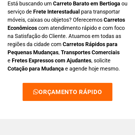
Está buscando um
C
arreto Barato em
Bertioga
ou
serviço de
Frete Interestadual
para transportar
móveis, caixas ou objetos? Oferecemos
C
arretos
Econômicos
com atendimento rápido e com foco
na S
atisfação do Cliente
. Atuamos em todas as
regiões da cidade com
C
arretos Rápidos para
Pequenas Mudanças
,
Transportes
Comerciais
e
F
retes Expressos com Ajudantes
, solicite
Cotação para Mudança
e agende hoje mesmo.
ORÇAMENTO RÁPIDO