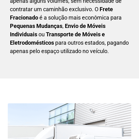
apenas alguns volumes, sem necessidade de
contratar um caminhão exclusivo. O
F
rete
Fracionado
é a solução mais econômica para
P
equenas Mudanças
,
E
nvio de Móveis
Individuais
ou
T
ransporte de Móveis e
Eletrodomésticos
para outros estados, pagando
apenas pelo espaço utilizado no veículo.