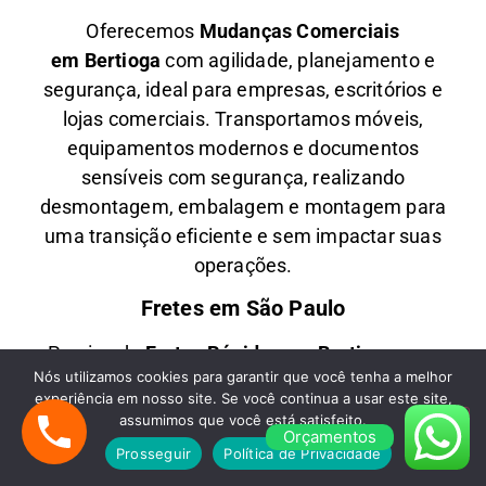
Oferecemos
M
udanças Comerciais
em
Bertioga
com agilidade, planejamento e
segurança, ideal para empresas, escritórios e
lojas comerciais. Transportamos móveis,
equipamentos modernos e documentos
sensíveis com segurança, realizando
desmontagem, embalagem e montagem para
uma transição eficiente e sem impactar suas
operações.
Fretes em São Paulo
Precisa de
F
retes Rápidos em
Bertioga
com
Nós utilizamos cookies para garantir que você tenha a melhor
qualidade e economia? Nós transportamos
experiência em nosso site. Se você continua a usar este site,
móveis, eletrodomésticos, caixas diversas e
assumimos que você está satisfeito.
Orçamentos
mercadorias com agendamento flexível e equipe
Prosseguir
Política de Privacidade
treinada. Trabalhamos com veículos equipados,