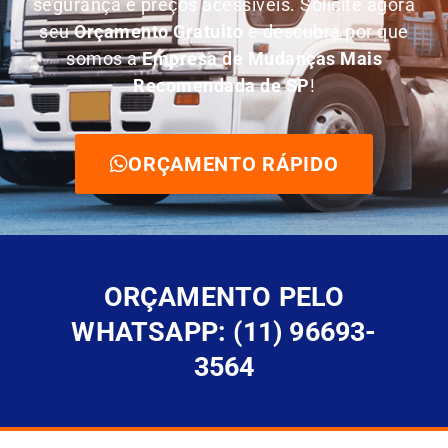
segurança e preços acessíveis. Solicite agora
seu
O
rçamento Gratuito
e descubra por que
somos a
E
mpresa de Mudanças Mais
Recomendada de SP
!
ORÇAMENTO RÁPIDO
ORÇAMENTO PELO
WHATSAPP: (11) 96693-
3564