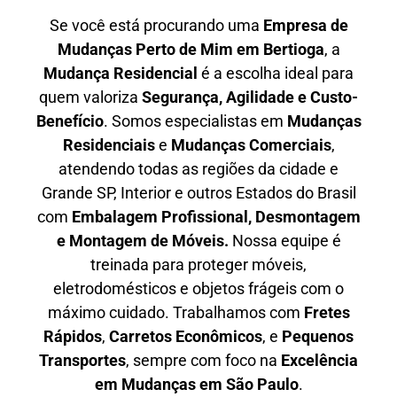
Se você está procurando uma
E
mpresa de
Mudanças Perto de Mim em
Bertioga
, a
Mudança Residencial
é a escolha ideal para
quem valoriza
S
egurança, Agilidade e Custo-
Benefício
. Somos especialistas em
M
udanças
Residenciais
e
M
udanças Comerciais
,
atendendo todas as regiões da cidade e
Grande SP, Interior e outros Estados do Brasil
com
E
mbalagem Profissional
, D
esmontagem
e Montagem de Móveis.
Nossa equipe é
treinada para proteger móveis,
eletrodomésticos e objetos frágeis com o
máximo cuidado. Trabalhamos com
F
retes
Rápidos
,
C
arretos Econômicos
, e
P
equenos
Transportes
, sempre com foco na
E
xcelência
em Mudanças em São Paulo
.