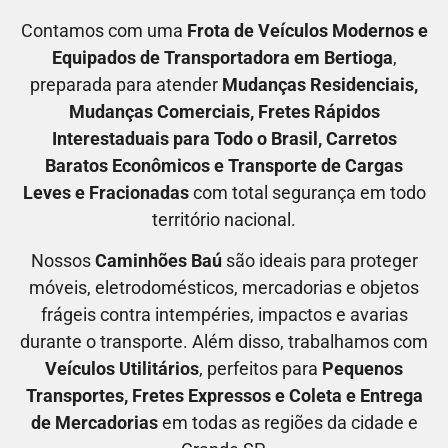
Contamos com uma
F
rota de Veículos Modernos e
Equipados de Transportadora em
Bertioga
,
preparada para atender
M
udanças Residenciais
,
M
udanças Comerciais
, F
retes Rápidos
Interestaduais para Todo o Brasil
, C
arretos
Baratos Econômicos
e T
ransporte de Cargas
Leves e Fracionadas
com total segurança em todo
território nacional.
Nossos
C
aminhões Baú
são ideais para proteger
móveis, eletrodomésticos, mercadorias e objetos
frágeis contra intempéries, impactos e avarias
durante o transporte. Além disso, trabalhamos com
V
eículos Utilitários
, perfeitos para
P
equenos
Transportes
, F
retes Expressos
e C
oleta e Entrega
de Mercadorias
em todas as regiões da cidade e