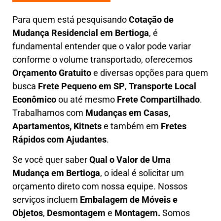
Para quem está pesquisando
Cotação de
Mudança Residencial em
Bertioga
, é
fundamental entender que o valor pode variar
conforme o volume transportado, oferecemos
O
rçamento Gratuito
e diversas opções para quem
busca
Frete Pequeno em SP
,
Transporte Local
Econômico
ou até mesmo
Frete Compartilhado
.
Trabalhamos com
Mudanças em Casas,
Apartamentos, Kitnets
e também em
Fretes
Rápidos com Ajudantes
.
Se você quer saber
Q
ual o Valor de Uma
Mudança em
Bertioga
, o ideal é solicitar um
orçamento direto com nossa equipe. Nossos
serviços incluem
E
mbalagem de Móveis e
Objetos
,
D
esmontagem
e
Montagem.
Somos