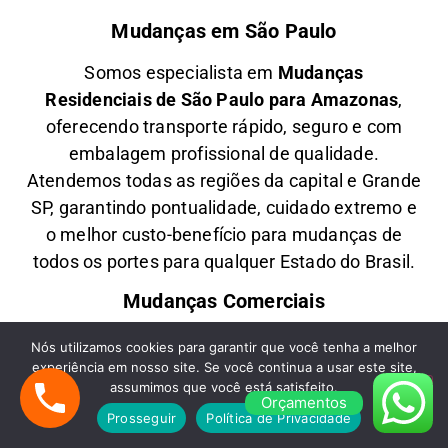
Mudanças em São Paulo
Somos especialista em
M
udanças
Residenciais
de São Paulo para Amazonas
,
oferecendo transporte rápido, seguro e com
embalagem profissional de qualidade.
Atendemos todas as regiões da capital e Grande
SP, garantindo pontualidade, cuidado extremo e
o melhor custo-benefício para mudanças de
todos os portes para qualquer Estado do Brasil.
Mudanças Comerciais
Oferecemos
M
udanças Comerciais
de São
Nós utilizamos cookies para garantir que você tenha a melhor
experiência em nosso site. Se você continua a usar este site,
Paulo para Amazonas
com agilidade,
assumimos que você está satisfeito.
planejamento e segurança, ideal para empresas,
Orçamentos
Prosseguir
Política de Privacidade
escritórios e lojas comerciais. Transportamos