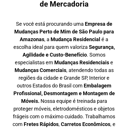
de Mercadoria
Se você está procurando uma
E
mpresa de
Mudanças Perto de Mim
de São Paulo para
Amazonas
, a
Mudança Residencial
é a
escolha ideal para quem valoriza
S
egurança,
Agilidade e Custo-Benefício
. Somos
especialistas em
M
udanças Residenciais
e
M
udanças Comerciais
, atendendo todas as
regiões da cidade e Grande SP, Interior e
outros Estados do Brasil com
E
mbalagem
Profissional
, D
esmontagem e Montagem de
Móveis.
Nossa equipe é treinada para
proteger móveis, eletrodomésticos e objetos
frágeis com o máximo cuidado. Trabalhamos
com
F
retes Rápidos
,
C
arretos Econômicos
, e