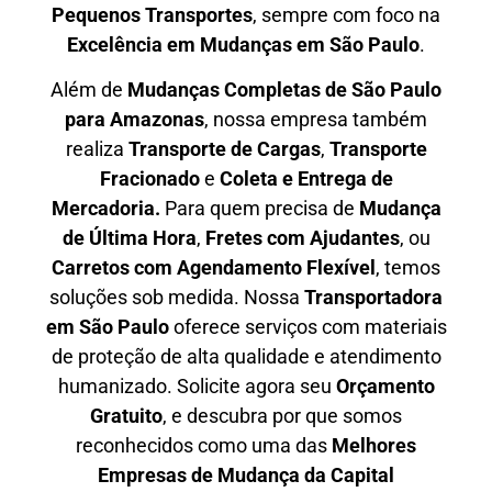
P
equenos Transportes
, sempre com foco na
E
xcelência em Mudanças em São Paulo
.
Além de
Mudanças Completas de São Paulo
para Amazonas
, nossa empresa também
realiza
T
ransporte de Cargas
,
T
ransporte
Fracionado
e
Coleta e Entrega de
Mercadoria.
Para quem precisa de
M
udança
de Última Hora
,
F
retes com Ajudantes
, ou
C
arretos com Agendamento Flexível
, temos
soluções sob medida. Nossa
T
ransportadora
em São Paulo
oferece serviços com materiais
de proteção de alta qualidade e atendimento
humanizado. Solicite agora seu
O
rçamento
Gratuito
, e descubra por que somos
reconhecidos como uma das
M
elhores
Empresas de Mudança da Capital