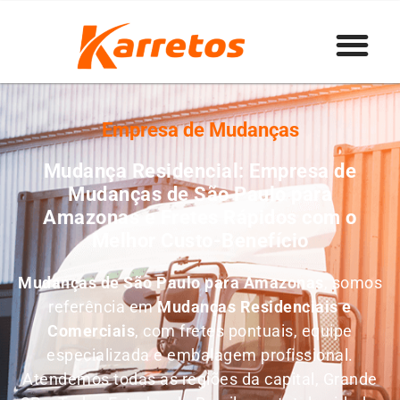
Empresa de Mudanças
Mudança Residencial: Empresa de
Mudanças de São Paulo para
Amazonas e Fretes Rápidos com o
Melhor Custo-Benefício
Mudanças de São Paulo para Amazonas
, somos
referência em
M
udanças Residenciais e
Comerciais
, com fretes pontuais, equipe
especializada e embalagem profissional.
Atendemos todas as regiões da capital, Grande