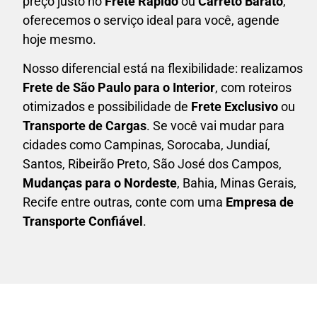
preço justo no
Frete Rápido
ou
Carreto Barato
,
oferecemos o serviço ideal para você, agende
hoje mesmo.
Nosso diferencial está na flexibilidade: realizamos
F
rete de São Paulo para o Interior
, com roteiros
otimizados e possibilidade de
F
rete Exclusivo
ou
Transporte de Cargas
. Se você vai mudar para
cidades como Campinas, Sorocaba, Jundiaí,
Santos, Ribeirão Preto, São José dos Campos,
Mudanças para o Nordeste
, Bahia, Minas Gerais,
Recife entre outras, conte com uma
E
mpresa de
Transporte Confiável
.