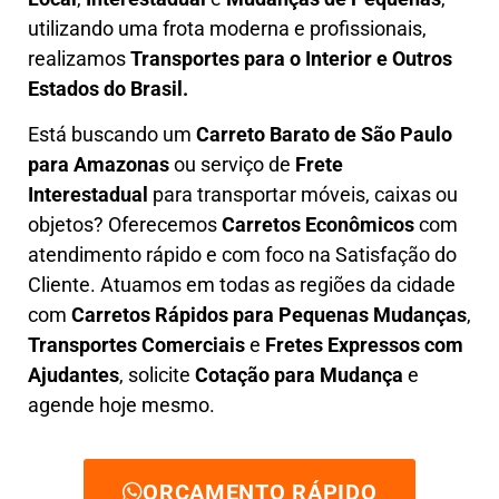
utilizando uma frota moderna e profissionais,
realizamos
Transportes para o Interior e Outros
Estados do Brasil.
Está buscando um
C
arreto Barato
de São Paulo
para Amazonas
ou serviço de
Frete
Interestadual
para transportar móveis, caixas ou
objetos? Oferecemos
C
arretos Econômicos
com
atendimento rápido e com foco na S
atisfação do
Cliente
. Atuamos em todas as regiões da cidade
com
C
arretos Rápidos para Pequenas Mudanças
,
Transportes
Comerciais
e
F
retes Expressos com
Ajudantes
, solicite
Cotação para Mudança
e
agende hoje mesmo.
ORÇAMENTO RÁPIDO