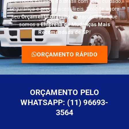
SP e Todos Estados do Brasil com total cuidado,
segurança e preços acessíveis. Solicite agora
seu
O
rçamento Gratuito
e descubra por que
somos a
E
mpresa de Mudanças Mais
Recomendada de SP
!
ORÇAMENTO RÁPIDO
ORÇAMENTO PELO
WHATSAPP: (11) 96693-
3564