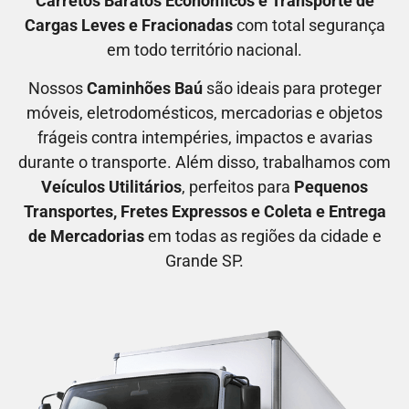
C
arretos Baratos Econômicos
e T
ransporte de
Cargas Leves e Fracionadas
com total segurança
em todo território nacional.
Nossos
C
aminhões Baú
são ideais para proteger
móveis, eletrodomésticos, mercadorias e objetos
frágeis contra intempéries, impactos e avarias
durante o transporte. Além disso, trabalhamos com
V
eículos Utilitários
, perfeitos para
P
equenos
Transportes
, F
retes Expressos
e C
oleta e Entrega
de Mercadorias
em todas as regiões da cidade e
Grande SP.