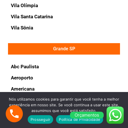
Vila Olímpia
Vila Santa Catarina
Vila Sônia
Grande SP
Abc Paulista
Aeroporto
Americana
Nós utilizamos cookies para garantir que você tenha a melhor
Araçariguama
experiência em nosso site. Se você continua a usar este site,
assumimos que você está satisfeito.
Araraquara
Orçamentos
Prosseguir
Política de Privacidade
Arujá