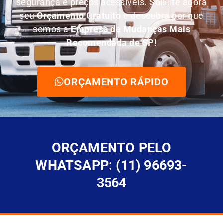
segurança e preços acessíveis. Solicite agora
seu
O
rçamento Gratuito
e descubra por que
somos a
E
mpresa de Mudanças Mais
Recomendada de SP
!
ORÇAMENTO RÁPIDO
ORÇAMENTO PELO
WHATSAPP: (11) 96693-
3564