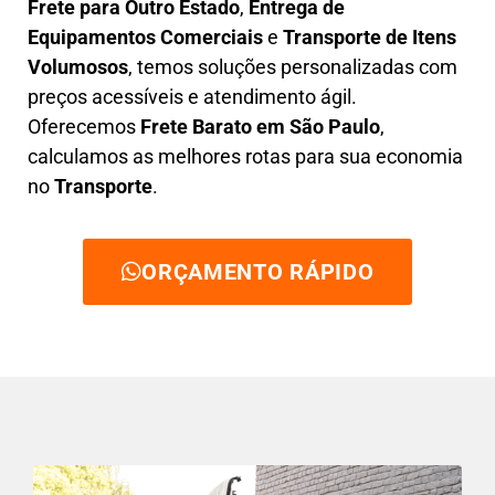
F
rete para Outro Estado
,
E
ntrega de
Equipamentos Comerciais
e
T
ransporte de Itens
Volumosos
, temos soluções personalizadas com
preços acessíveis e atendimento ágil
.
Oferecemos
F
rete Barato
em São Paulo
,
calculamos as melhores rotas para sua economia
no
Transporte
.
ORÇAMENTO RÁPIDO