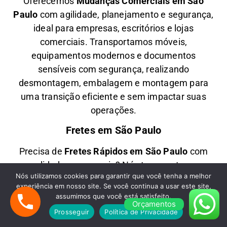
Oferecemos
M
udanças Comerciais em São
Paulo
com agilidade, planejamento e segurança,
ideal para empresas, escritórios e lojas
comerciais. Transportamos móveis,
equipamentos modernos e documentos
sensíveis com segurança, realizando
desmontagem, embalagem e montagem para
uma transição eficiente e sem impactar suas
operações.
Fretes em São Paulo
Precisa de
F
retes Rápidos em São Paulo
com
qualidade e economia? Nós transportamos
Nós utilizamos cookies para garantir que você tenha a melhor
móveis, eletrodomésticos, caixas diversas e
experiência em nosso site. Se você continua a usar este site,
mercadorias com agendamento flexível e equipe
assumimos que você está satisfeito.
Orçamentos
treinada. Trabalhamos com veículos equipados,
Prosseguir
Política de Privacidade
frota própria e suporte especializado para