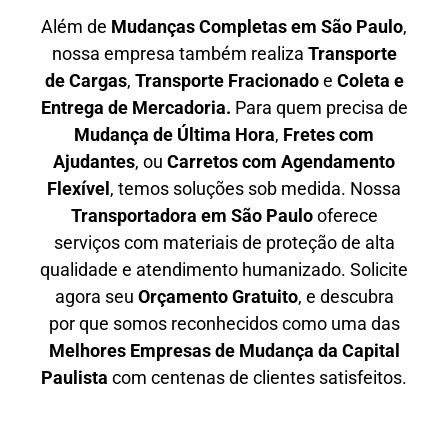
Além de
Mudanças Completas em São Paulo
,
nossa empresa também realiza
T
ransporte
de Cargas
,
T
ransporte Fracionado
e
Coleta e
Entrega de Mercadoria.
Para quem precisa de
M
udança de Última Hora
,
F
retes com
Ajudantes
, ou
C
arretos com Agendamento
Flexível
, temos soluções sob medida. Nossa
T
ransportadora em São Paulo
oferece
serviços com materiais de proteção de alta
qualidade e atendimento humanizado. Solicite
agora seu
O
rçamento Gratuito
, e descubra
por que somos reconhecidos como uma das
M
elhores Empresas de Mudança da Capital
Paulista
com centenas de clientes satisfeitos.