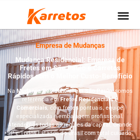
Empresa de Mudanças
Mudança Residencial: Empresa de
Fretes em São Paulo e Carretos
Rápidos com o Melhor Custo-Benefício
Na
Mudança Residencial em São Paulo
, somos
referência em
Fretes
Residenciais e
Comerciais
, com fretes pontuais, equipe
especializada e embalagem profissional.
Atendemos todas as regiões da capital, Grande
SP e Todos Estados do Brasil com total cuidado,