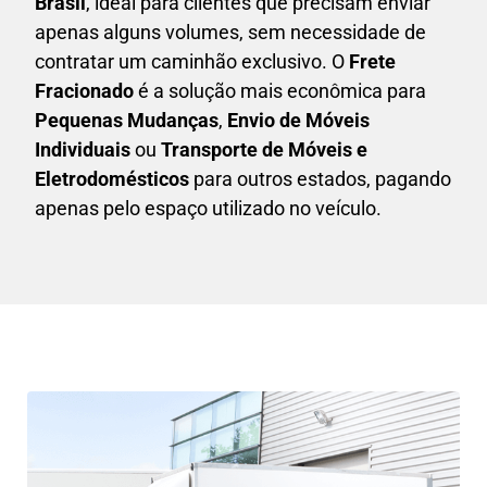
Brasil
, ideal para clientes que precisam enviar
apenas alguns volumes, sem necessidade de
contratar um caminhão exclusivo. O
F
rete
Fracionado
é a solução mais econômica para
P
equenas Mudanças
,
E
nvio de Móveis
Individuais
ou
T
ransporte de Móveis e
Eletrodomésticos
para outros estados, pagando
apenas pelo espaço utilizado no veículo.