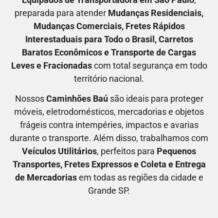
preparada para atender
M
udanças Residenciais
,
M
udanças Comerciais
, F
retes Rápidos
Interestaduais para Todo o Brasil
, C
arretos
Baratos Econômicos
e T
ransporte de Cargas
Leves e Fracionadas
com total segurança em todo
território nacional.
Nossos
C
aminhões Baú
são ideais para proteger
móveis, eletrodomésticos, mercadorias e objetos
frágeis contra intempéries, impactos e avarias
durante o transporte. Além disso, trabalhamos com
V
eículos Utilitários
, perfeitos para
P
equenos
Transportes
, F
retes Expressos
e C
oleta e Entrega
de Mercadorias
em todas as regiões da cidade e
Grande SP.