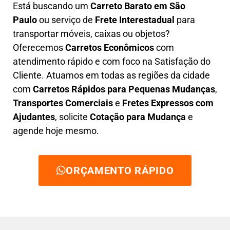
Está buscando um
C
arreto Barato em São
Paulo
ou serviço de
Frete Interestadual
para
transportar móveis, caixas ou objetos?
Oferecemos
C
arretos Econômicos
com
atendimento rápido e com foco na S
atisfação do
Cliente
. Atuamos em todas as regiões da cidade
com
C
arretos Rápidos para Pequenas Mudanças
,
Transportes
Comerciais
e
F
retes Expressos com
Ajudantes
, solicite
Cotação para Mudança
e
agende hoje mesmo.
ORÇAMENTO RÁPIDO