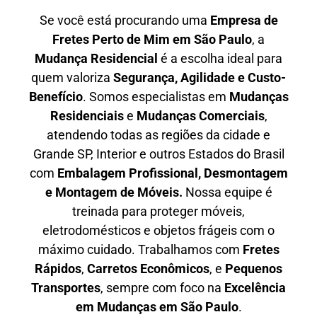
Se você está procurando uma
E
mpresa de
Fretes Perto de Mim em São Paulo
, a
Mudança Residencial
é a escolha ideal para
quem valoriza
S
egurança, Agilidade e Custo-
Benefício
. Somos especialistas em
M
udanças
Residenciais
e
M
udanças Comerciais
,
atendendo todas as regiões da cidade e
Grande SP, Interior e outros Estados do Brasil
com
E
mbalagem Profissional
, D
esmontagem
e Montagem de Móveis.
Nossa equipe é
treinada para proteger móveis,
eletrodomésticos e objetos frágeis com o
máximo cuidado. Trabalhamos com
F
retes
Rápidos
,
C
arretos Econômicos
, e
P
equenos
Transportes
, sempre com foco na
E
xcelência
em Mudanças em São Paulo
.