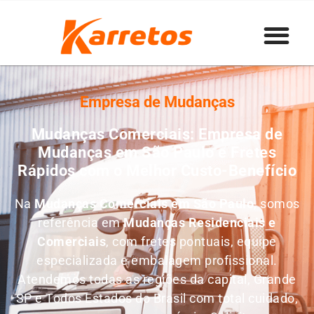
Empresa de Mudanças
Mudanças Comerciais: Empresa de
Mudanças em São Paulo e Fretes
Rápidos com o Melhor Custo-Benefício
Na
Mudanças Comerciais em São Paulo
, somos
referência em
M
udanças Residenciais e
Comerciais
, com fretes pontuais, equipe
especializada e embalagem profissional.
Atendemos todas as regiões da capital, Grande
SP e Todos Estados do Brasil com total cuidado,