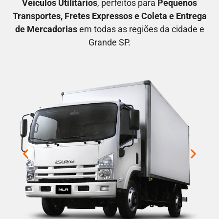
V
eículos Utilitários
, perfeitos para
P
equenos
Transportes
, F
retes Expressos
e C
oleta e Entrega
de Mercadorias
em todas as regiões da cidade e
Grande SP.