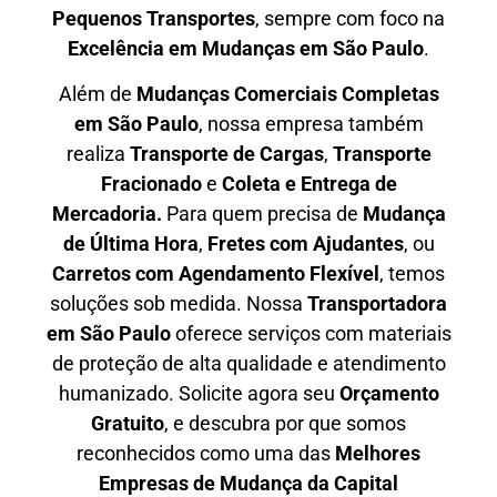
P
equenos Transportes
, sempre com foco na
E
xcelência em Mudanças em São Paulo
.
Além de
Mudanças Comerciais Completas
em São Paulo
, nossa empresa também
realiza
T
ransporte de Cargas
,
T
ransporte
Fracionado
e
Coleta e Entrega de
Mercadoria.
Para quem precisa de
M
udança
de Última Hora
,
F
retes com Ajudantes
, ou
C
arretos com Agendamento Flexível
, temos
soluções sob medida. Nossa
T
ransportadora
em São Paulo
oferece serviços com materiais
de proteção de alta qualidade e atendimento
humanizado. Solicite agora seu
O
rçamento
Gratuito
, e descubra por que somos
reconhecidos como uma das
M
elhores
Empresas de Mudança da Capital