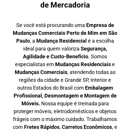
de Mercadoria
Se você está procurando uma
E
mpresa de
Mudanças Comerciais Perto de Mim em São
Paulo
, a
Mudança Residencial
é a escolha
ideal para quem valoriza
S
egurança,
Agilidade e Custo-Benefício
. Somos
especialistas em
M
udanças Residenciais
e
M
udanças Comerciais
, atendendo todas as
regiões da cidade e Grande SP, Interior e
outros Estados do Brasil com
E
mbalagem
Profissional
, D
esmontagem e Montagem de
Móveis.
Nossa equipe é treinada para
proteger móveis, eletrodomésticos e objetos
frágeis com o máximo cuidado. Trabalhamos
com
F
retes Rápidos
,
C
arretos Econômicos
, e