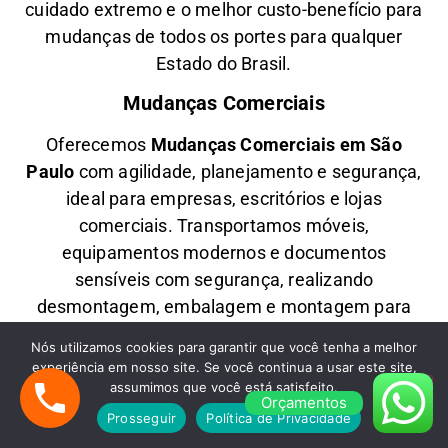
cuidado extremo e o melhor custo-benefício para
mudanças de todos os portes para qualquer
Estado do Brasil.
Mudanças Comerciais
Oferecemos
M
udanças Comerciais em São
Paulo
com agilidade, planejamento e segurança,
ideal para empresas, escritórios e lojas
comerciais. Transportamos móveis,
equipamentos modernos e documentos
sensíveis com segurança, realizando
desmontagem, embalagem e montagem para
uma transição eficiente e sem impactar suas
Nós utilizamos cookies para garantir que você tenha a melhor
operações.
experiência em nosso site. Se você continua a usar este site,
assumimos que você está satisfeito.
Fretes em São Paulo
Orçamentos
Prosseguir
Política de Privacidade
Precisa de
F
retes Rápidos em São Paulo
com