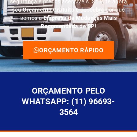
segurança e preços acessíveis. Solicite agora
seu
O
rçamento Gratuito
e descubra por que
somos a
E
mpresa de Mudanças Mais
Recomendada de SP
!
ORÇAMENTO RÁPIDO
ORÇAMENTO PELO
WHATSAPP: (11) 96693-
3564