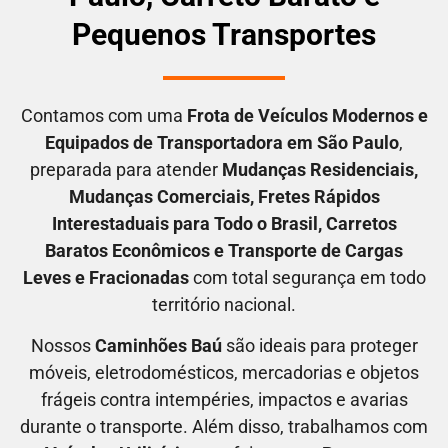
Pequenos Transportes
Contamos com uma
F
rota de Veículos Modernos e
Equipados de Transportadora em São Paulo
,
preparada para atender
M
udanças Residenciais
,
M
udanças Comerciais
, F
retes Rápidos
Interestaduais para Todo o Brasil
, C
arretos
Baratos Econômicos
e T
ransporte de Cargas
Leves e Fracionadas
com total segurança em todo
território nacional.
Nossos
C
aminhões Baú
são ideais para proteger
móveis, eletrodomésticos, mercadorias e objetos
frágeis contra intempéries, impactos e avarias
durante o transporte. Além disso, trabalhamos com