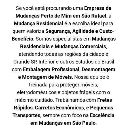
Se você está procurando uma
E
mpresa de
Mudanças Perto de Mim em
São Rafael
, a
Mudança Residencial
é a escolha ideal para
quem valoriza
S
egurança, Agilidade e Custo-
Benefício
. Somos especialistas em
M
udanças
Residenciais
e
M
udanças Comerciais
,
atendendo todas as regiões da cidade e
Grande SP, Interior e outros Estados do Brasil
com
E
mbalagem Profissional
, D
esmontagem
e Montagem de Móveis.
Nossa equipe é
treinada para proteger móveis,
eletrodomésticos e objetos frágeis com o
máximo cuidado. Trabalhamos com
F
retes
Rápidos
,
C
arretos Econômicos
, e
P
equenos
Transportes
, sempre com foco na
E
xcelência
em Mudanças em São Paulo
.