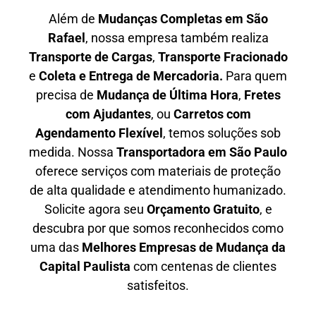
Além de
Mudanças Completas em São
Rafael
, nossa empresa também realiza
T
ransporte de Cargas
,
T
ransporte Fracionado
e
Coleta e Entrega de Mercadoria.
Para quem
precisa de
M
udança de Última Hora
,
F
retes
com Ajudantes
, ou
C
arretos com
Agendamento Flexível
, temos soluções sob
medida. Nossa
T
ransportadora em São Paulo
oferece serviços com materiais de proteção
de alta qualidade e atendimento humanizado.
Solicite agora seu
O
rçamento Gratuito
, e
descubra por que somos reconhecidos como
uma das
M
elhores Empresas de Mudança da
Capital Paulista
com centenas de clientes
satisfeitos.