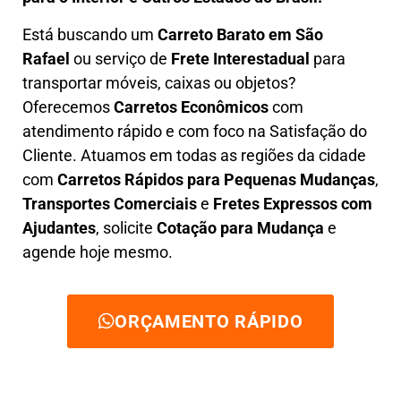
Está buscando um
C
arreto Barato em
São
Rafael
ou serviço de
Frete Interestadual
para
transportar móveis, caixas ou objetos?
Oferecemos
C
arretos Econômicos
com
atendimento rápido e com foco na S
atisfação do
Cliente
. Atuamos em todas as regiões da cidade
com
C
arretos Rápidos para Pequenas Mudanças
,
Transportes
Comerciais
e
F
retes Expressos com
Ajudantes
, solicite
Cotação para Mudança
e
agende hoje mesmo.
ORÇAMENTO RÁPIDO