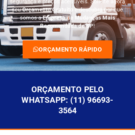
segurança e preços acessíveis. Solicite agora
seu
O
rçamento Gratuito
e descubra por que
somos a
E
mpresa de Mudanças Mais
Recomendada de SP
!
ORÇAMENTO RÁPIDO
ORÇAMENTO PELO
WHATSAPP: (11) 96693-
3564