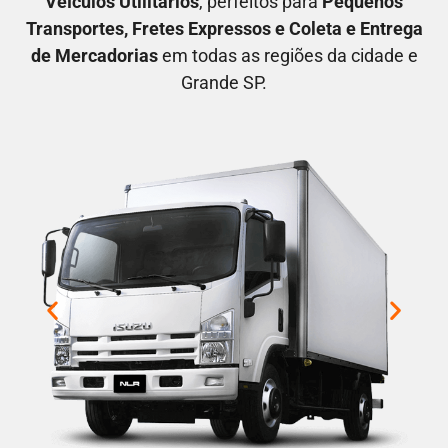
V
eículos Utilitários
, perfeitos para
P
equenos
Transportes
, F
retes Expressos
e C
oleta e Entrega
de Mercadorias
em todas as regiões da cidade e
Grande SP.