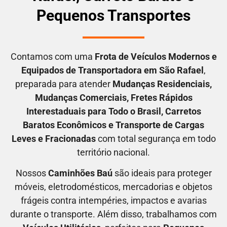
Pequenos Transportes
Contamos com uma
F
rota de Veículos Modernos e
Equipados de Transportadora em
São Rafael
,
preparada para atender
M
udanças Residenciais
,
M
udanças Comerciais
, F
retes Rápidos
Interestaduais para Todo o Brasil
, C
arretos
Baratos Econômicos
e T
ransporte de Cargas
Leves e Fracionadas
com total segurança em todo
território nacional.
Nossos
C
aminhões Baú
são ideais para proteger
móveis, eletrodomésticos, mercadorias e objetos
frágeis contra intempéries, impactos e avarias
durante o transporte. Além disso, trabalhamos com