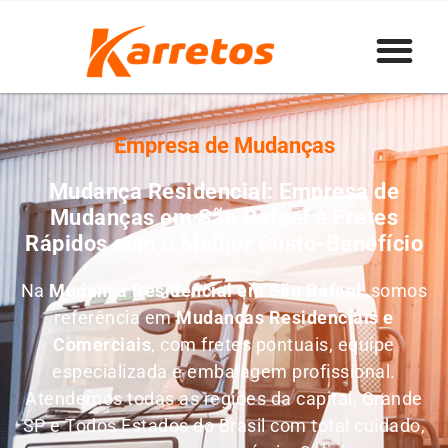
Empresa de Mudanças
Mudança Residencial: Empresa de
Mudanças em São Rafael e Fretes
Rápidos com o Melhor Custo-Benefício
Na
Mudança Residencial em São Rafael
, somos
referência em
M
udanças Residenciais e
Comerciais
, com fretes pontuais, equipe
especializada e embalagem profissional.
Atendemos todas as regiões da capital, Grande
SP e Todos Estados do Brasil com total cuidado,