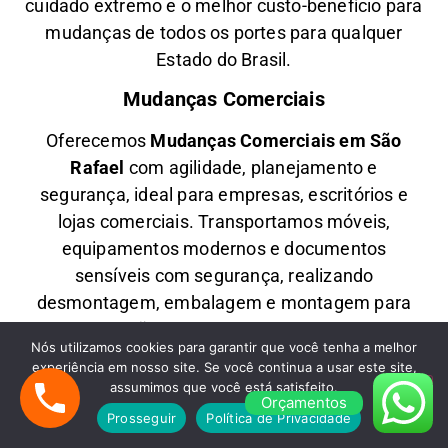
cuidado extremo e o melhor custo-benefício para
mudanças de todos os portes para qualquer
Estado do Brasil.
Mudanças Comerciais
Oferecemos
M
udanças Comerciais em
São
Rafael
com agilidade, planejamento e
segurança, ideal para empresas, escritórios e
lojas comerciais. Transportamos móveis,
equipamentos modernos e documentos
sensíveis com segurança, realizando
desmontagem, embalagem e montagem para
uma transição eficiente e sem impactar suas
Nós utilizamos cookies para garantir que você tenha a melhor
operações.
experiência em nosso site. Se você continua a usar este site,
assumimos que você está satisfeito.
Fretes em São Paulo
Orçamentos
Prosseguir
Política de Privacidade
Precisa de
F
retes Rápidos em
São Rafael
com