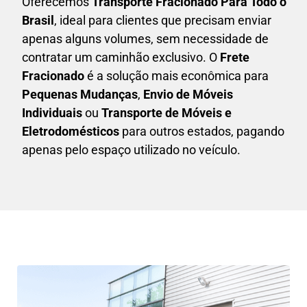
Oferecemos
Transporte Fracionado Para Todo o
Brasil
, ideal para clientes que precisam enviar
apenas alguns volumes, sem necessidade de
contratar um caminhão exclusivo. O
F
rete
Fracionado
é a solução mais econômica para
P
equenas Mudanças
,
E
nvio de Móveis
Individuais
ou
T
ransporte de Móveis e
Eletrodomésticos
para outros estados, pagando
apenas pelo espaço utilizado no veículo.