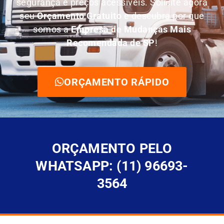
segurança e preços acessíveis. Solicite agora
seu
O
rçamento Gratuito
e descubra por que
somos a
E
mpresa de Mudanças Mais
Recomendada de SP
!
ORÇAMENTO RÁPIDO
ORÇAMENTO PELO
WHATSAPP: (11) 96693-
3564