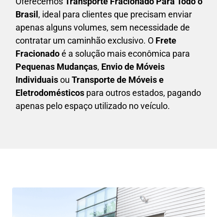
Oferecemos
Transporte Fracionado Para Todo o
Brasil
, ideal para clientes que precisam enviar
apenas alguns volumes, sem necessidade de
contratar um caminhão exclusivo. O
F
rete
Fracionado
é a solução mais econômica para
P
equenas Mudanças
,
E
nvio de Móveis
Individuais
ou
T
ransporte de Móveis e
Eletrodomésticos
para outros estados, pagando
apenas pelo espaço utilizado no veículo.