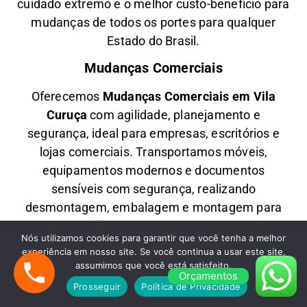
cuidado extremo e o melhor custo-benefício para
mudanças de todos os portes para qualquer
Estado do Brasil.
Mudanças Comerciais
Oferecemos
M
udanças Comerciais em
Vila
Curuça
com agilidade, planejamento e
segurança, ideal para empresas, escritórios e
lojas comerciais. Transportamos móveis,
equipamentos modernos e documentos
sensíveis com segurança, realizando
desmontagem, embalagem e montagem para
uma transição eficiente e sem impactar suas
Nós utilizamos cookies para garantir que você tenha a melhor
operações.
experiência em nosso site. Se você continua a usar este site,
assumimos que você está satisfeito.
Fretes em São Paulo
Orçamentos
Prosseguir
Política de Privacidade
Precisa de
F
retes Rápidos em
Vila Curuça
com