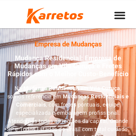
Empresa de Mudanças
Mudança Residencial: Empresa de
Mudanças em Vila Curuça e Fretes
Rápidos com o Melhor Custo-Benefício
Na
Mudança Residencial em Vila Curuça
,
somos referência em
M
udanças Residenciais e
Comerciais
, com fretes pontuais, equipe
especializada e embalagem profissional.
Atendemos todas as regiões da capital, Grande
SP e Todos Estados do Brasil com total cuidado,