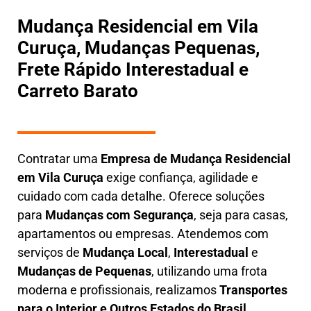
Mudança Residencial em Vila
Curuça, Mudanças Pequenas,
Frete Rápido Interestadual e
Carreto Barato
Contratar uma
E
mpresa de Mudança Residencial
em
Vila Curuça
exige confiança, agilidade e
cuidado com cada detalhe. Oferece soluções
para
Mudanças com Segurança
, seja para casas,
apartamentos ou empresas. Atendemos com
serviços de
M
udança Local
,
Interestadual
e
M
udanças de Pequenas
, utilizando uma frota
moderna e profissionais, realizamos
Transportes
para o Interior e Outros Estados do Brasil.