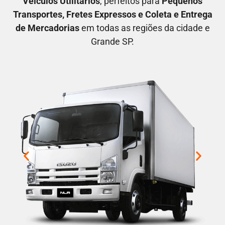
V
eículos Utilitários
, perfeitos para
P
equenos
Transportes
, F
retes Expressos
e C
oleta e Entrega
de Mercadorias
em todas as regiões da cidade e
Grande SP.