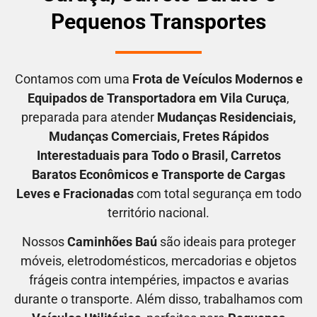
Pequenos Transportes
Contamos com uma
F
rota de Veículos Modernos e
Equipados de Transportadora em
Vila Curuça
,
preparada para atender
M
udanças Residenciais
,
M
udanças Comerciais
, F
retes Rápidos
Interestaduais para Todo o Brasil
, C
arretos
Baratos Econômicos
e T
ransporte de Cargas
Leves e Fracionadas
com total segurança em todo
território nacional.
Nossos
C
aminhões Baú
são ideais para proteger
móveis, eletrodomésticos, mercadorias e objetos
frágeis contra intempéries, impactos e avarias
durante o transporte. Além disso, trabalhamos com