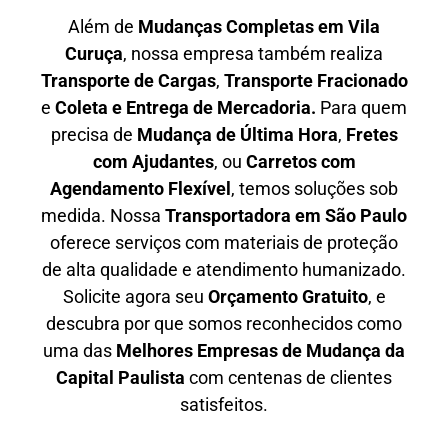
Além de
Mudanças Completas em Vila
Curuça
, nossa empresa também realiza
T
ransporte de Cargas
,
T
ransporte Fracionado
e
Coleta e Entrega de Mercadoria.
Para quem
precisa de
M
udança de Última Hora
,
F
retes
com Ajudantes
, ou
C
arretos com
Agendamento Flexível
, temos soluções sob
medida. Nossa
T
ransportadora em São Paulo
oferece serviços com materiais de proteção
de alta qualidade e atendimento humanizado.
Solicite agora seu
O
rçamento Gratuito
, e
descubra por que somos reconhecidos como
uma das
M
elhores Empresas de Mudança da
Capital Paulista
com centenas de clientes
satisfeitos.