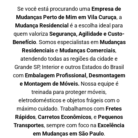
Se você está procurando uma
E
mpresa de
Mudanças Perto de Mim em
Vila Curuça
, a
Mudança Residencial
é a escolha ideal para
quem valoriza
S
egurança, Agilidade e Custo-
Benefício
. Somos especialistas em
M
udanças
Residenciais
e
M
udanças Comerciais
,
atendendo todas as regiões da cidade e
Grande SP, Interior e outros Estados do Brasil
com
E
mbalagem Profissional
, D
esmontagem
e Montagem de Móveis.
Nossa equipe é
treinada para proteger móveis,
eletrodomésticos e objetos frágeis com o
máximo cuidado. Trabalhamos com
F
retes
Rápidos
,
C
arretos Econômicos
, e
P
equenos
Transportes
, sempre com foco na
E
xcelência
em Mudanças em São Paulo
.