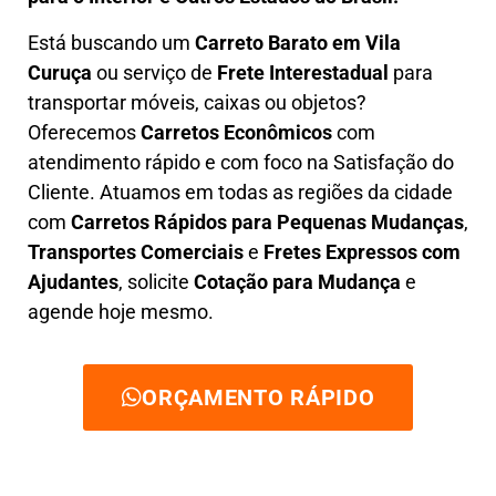
Está buscando um
C
arreto Barato em
Vila
Curuça
ou serviço de
Frete Interestadual
para
transportar móveis, caixas ou objetos?
Oferecemos
C
arretos Econômicos
com
atendimento rápido e com foco na S
atisfação do
Cliente
. Atuamos em todas as regiões da cidade
com
C
arretos Rápidos para Pequenas Mudanças
,
Transportes
Comerciais
e
F
retes Expressos com
Ajudantes
, solicite
Cotação para Mudança
e
agende hoje mesmo.
ORÇAMENTO RÁPIDO