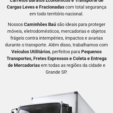
C
arretos Baratos Econômicos
e T
ransporte de
Cargas Leves e Fracionadas
com total segurança
em todo território nacional.
Nossos
C
aminhões Baú
são ideais para proteger
móveis, eletrodomésticos, mercadorias e objetos
frágeis contra intempéries, impactos e avarias
durante o transporte. Além disso, trabalhamos com
V
eículos Utilitários
, perfeitos para
P
equenos
Transportes
, F
retes Expressos
e C
oleta e Entrega
de Mercadorias
em todas as regiões da cidade e
Grande SP.