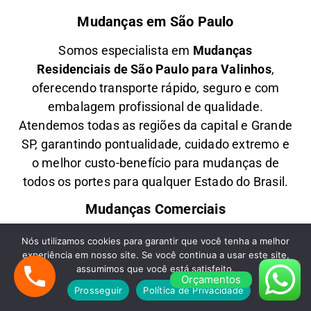
Mudanças em São Paulo
Somos especialista em
M
udanças
Residenciais
de São Paulo para Valinhos
,
oferecendo transporte rápido, seguro e com
embalagem profissional de qualidade.
Atendemos todas as regiões da capital e Grande
SP, garantindo pontualidade, cuidado extremo e
o melhor custo-benefício para mudanças de
todos os portes para qualquer Estado do Brasil.
Mudanças Comerciais
Oferecemos
M
udanças Comerciais
de São
Nós utilizamos cookies para garantir que você tenha a melhor
experiência em nosso site. Se você continua a usar este site,
Paulo para Valinhos
com agilidade,
assumimos que você está satisfeito.
planejamento e segurança, ideal para empresas,
Orçamentos
Prosseguir
Política de Privacidade
escritórios e lojas comerciais. Transportamos