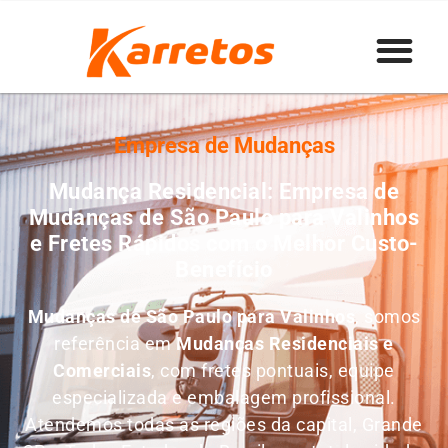
Empresa de Mudanças
Mudança Residencial: Empresa de
Mudanças de São Paulo para Valinhos
e Fretes Rápidos com o Melhor Custo-
Benefício
Mudanças de São Paulo para Valinhos
, somos
referência em
M
udanças Residenciais e
Comerciais
, com fretes pontuais, equipe
especializada e embalagem profissional.
Atendemos todas as regiões da capital, Grande