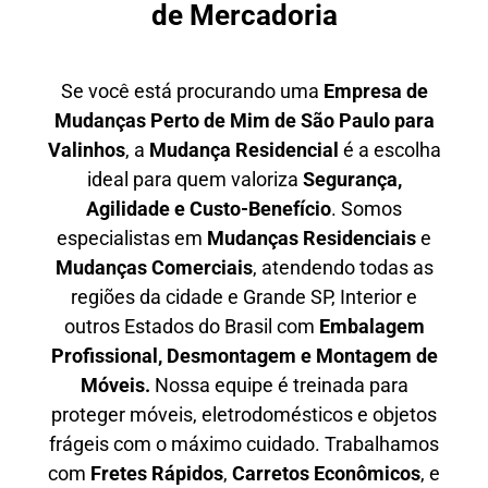
de Mercadoria
Se você está procurando uma
E
mpresa de
Mudanças Perto de Mim
de São Paulo para
Valinhos
, a
Mudança Residencial
é a escolha
ideal para quem valoriza
S
egurança,
Agilidade e Custo-Benefício
. Somos
especialistas em
M
udanças Residenciais
e
M
udanças Comerciais
, atendendo todas as
regiões da cidade e Grande SP, Interior e
outros Estados do Brasil com
E
mbalagem
Profissional
, D
esmontagem e Montagem de
Móveis.
Nossa equipe é treinada para
proteger móveis, eletrodomésticos e objetos
frágeis com o máximo cuidado. Trabalhamos
com
F
retes Rápidos
,
C
arretos Econômicos
, e