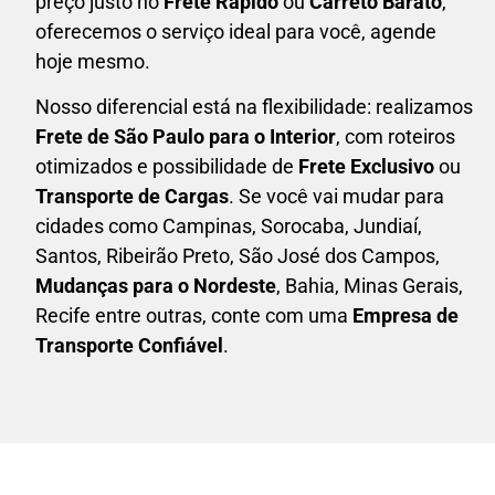
preço justo no
Frete Rápido
ou
Carreto Barato
,
oferecemos o serviço ideal para você, agende
hoje mesmo.
Nosso diferencial está na flexibilidade: realizamos
F
rete de São Paulo para o Interior
, com roteiros
otimizados e possibilidade de
F
rete Exclusivo
ou
Transporte de Cargas
. Se você vai mudar para
cidades como Campinas, Sorocaba, Jundiaí,
Santos, Ribeirão Preto, São José dos Campos,
Mudanças para o Nordeste
, Bahia, Minas Gerais,
Recife entre outras, conte com uma
E
mpresa de
Transporte Confiável
.