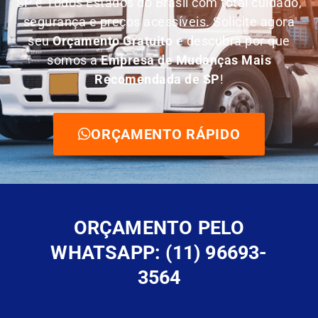
SP e Todos Estados do Brasil com total cuidado,
segurança e preços acessíveis. Solicite agora
seu
O
rçamento Gratuito
e descubra por que
somos a
E
mpresa de Mudanças Mais
Recomendada de SP
!
ORÇAMENTO RÁPIDO
ORÇAMENTO PELO
WHATSAPP: (11) 96693-
3564