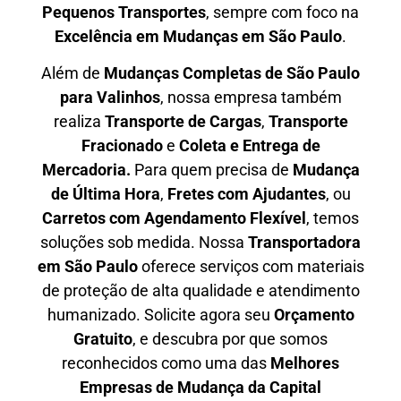
P
equenos Transportes
, sempre com foco na
E
xcelência em Mudanças em São Paulo
.
Além de
Mudanças Completas de São Paulo
para Valinhos
, nossa empresa também
realiza
T
ransporte de Cargas
,
T
ransporte
Fracionado
e
Coleta e Entrega de
Mercadoria.
Para quem precisa de
M
udança
de Última Hora
,
F
retes com Ajudantes
, ou
C
arretos com Agendamento Flexível
, temos
soluções sob medida. Nossa
T
ransportadora
em São Paulo
oferece serviços com materiais
de proteção de alta qualidade e atendimento
humanizado. Solicite agora seu
O
rçamento
Gratuito
, e descubra por que somos
reconhecidos como uma das
M
elhores
Empresas de Mudança da Capital