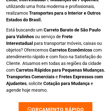
utilizando uma frota moderna e profissionais,
realizamos
Transportes para o Interior e Outros
Estados do Brasil.
Está buscando um
C
arreto Barato
de São Paulo
para Valinhos
ou serviço de
Frete
Interestadual
para transportar móveis, caixas ou
objetos? Oferecemos
C
arretos Econômicos
com
atendimento rápido e com foco na S
atisfação do
Cliente
. Atuamos em todas as regiões da cidade
com
C
arretos Rápidos para Pequenas Mudanças
,
Transportes
Comerciais
e
F
retes Expressos com
Ajudantes
, solicite
Cotação para Mudança
e
agende hoje mesmo.
ORÇAMENTO RÁPIDO