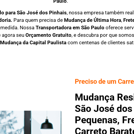
Paulo
.
o para São José dos Pinhais
, nossa empresa também real
doria.
Para quem precisa de
M
udança de Última Hora
,
F
ret
b medida. Nossa
T
ransportadora em São Paulo
oferece serv
e agora seu
O
rçamento Gratuito
, e descubra por que som
Mudança da Capital Paulista
com centenas de clientes sati
Preciso de um Carre
Mudança Resi
São José dos
Pequenas, Fre
Carreto Barat