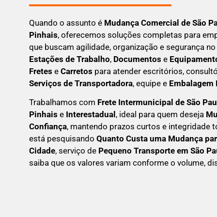
Quando o assunto é
M
udança Comercial de São Pa
Pinhais
, oferecemos soluções completas para emp
que buscam
agilidade, organização e segurança
no
Estações de Trabalho
,
Documentos
e
Equipamento
Fretes
e
Carretos
para atender escritórios, consult
Serviços de Transportadora
, equipe e
Embalagem P
Trabalhamos com
F
rete Intermunicipal de São Pa
Pinhais
e
Interestadual
, ideal para quem deseja
M
Confiança
, mantendo prazos curtos e integridade t
está pesquisando
Q
uanto Custa uma Mudança par
Cidade
, serviço de
Pequeno Transporte em São Pa
saiba que os valores variam conforme o volume, dist