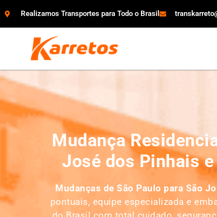
Realizamos Transportes para Todo o Brasil
transkarret
Mudança Residencia
José dos Pinhais e
Mudanças de São Paulo para São Jo
pontuais, equipe especializada e emb
do Brasil com total cuidado, seguranç