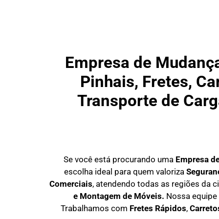
Empresa de Mudanças
Pinhais, Fretes, C
Transporte de Carg
Se você está procurando uma
E
mpresa d
escolha ideal para quem valoriza
S
eguranç
Comerciais
, atendendo todas as regiões da c
e Montagem de Móveis.
Nossa equipe 
Trabalhamos com
F
retes Rápidos
,
C
arret