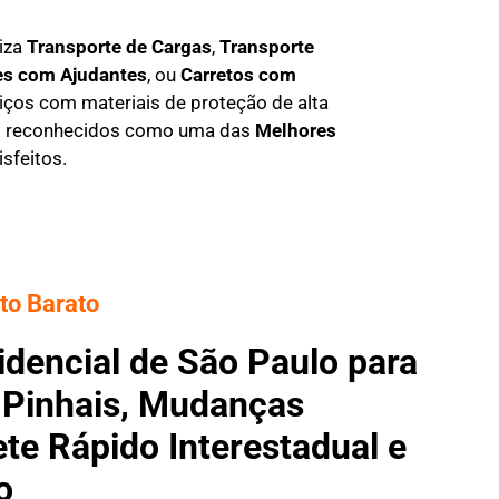
iza
T
ransporte de Cargas
,
T
ransporte
es com Ajudantes
, ou
C
arretos com
iços com materiais de proteção de alta
os reconhecidos como uma das
M
elhores
sfeitos.
to Barato
dencial de São Paulo para
 Pinhais, Mudanças
te Rápido Interestadual e
o