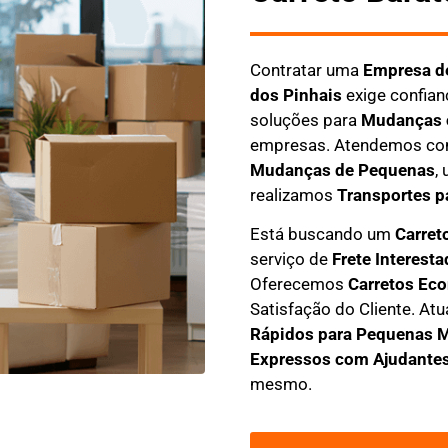
Contratar uma
E
mpresa d
dos Pinhais
exige confian
soluções para
Mudanças 
empresas. Atendemos co
M
udanças de Pequenas
,
realizamos
Transportes pa
Está buscando um
C
arret
serviço de
Frete Interesta
Oferecemos
C
arretos Ec
S
atisfação do Cliente
. At
Rápidos para Pequenas 
Expressos com Ajudante
mesmo.