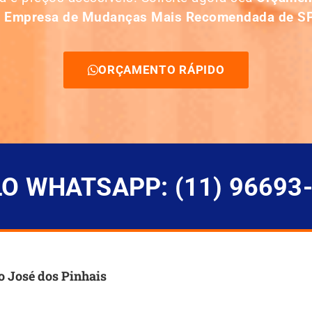
a
E
mpresa de Mudanças Mais Recomendada de S
ORÇAMENTO RÁPIDO
 WHATSAPP: (11) 96693
 José dos Pinhais