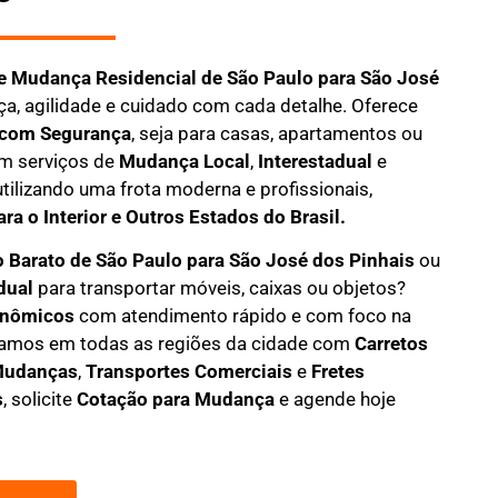
e Mudança Residencial
de São Paulo para São José
ça, agilidade e cuidado com cada detalhe. Oferece
com Segurança
, seja para casas, apartamentos ou
m serviços de
M
udança Local
,
Interestadual
e
 utilizando uma frota moderna e profissionais,
ra o Interior e Outros Estados do Brasil.
o Barato
de São Paulo para São José dos Pinhais
ou
dual
para transportar móveis, caixas ou objetos?
onômicos
com atendimento rápido e com foco na
uamos em todas as regiões da cidade com
C
arretos
Mudanças
,
Transportes
Comerciais
e
F
retes
s
, solicite
Cotação para Mudança
e agende hoje