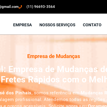
o@gmail.com
(11) 96693-3564
EMPRESA
NOSSOS SERVIÇOS
CONTATO
Empresa de Mudanças
l: Empresa de Mudanças de
 Fretes Rápidos com o Mel
sé dos Pinhais
, somos referência em
M
udanças R
alagem profissional. Atendemos todas as regiões 
a e preços acessíveis. Solicite agora seu
O
rçamen