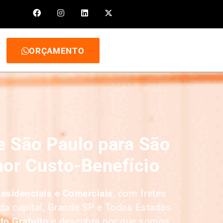
ORÇAMENTO
 São Paulo para São
hor Custo-Benefício
esidenciais e Comerciais
, com fretes
da capital, Grande SP e Todos Estados
to Gratuito
e descubra por que somos