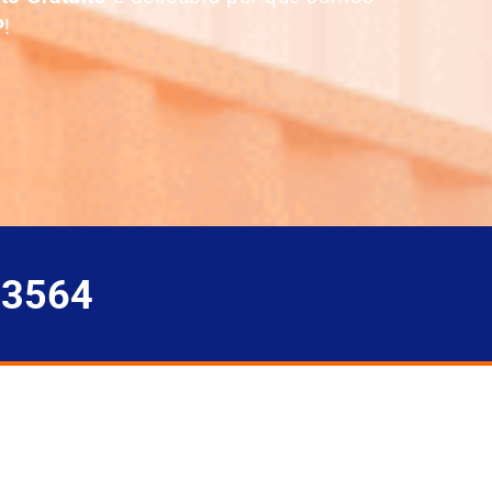
P
!
-3564