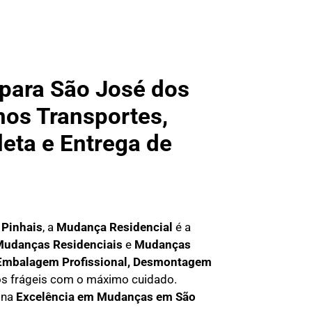
para São José dos
nos Transportes,
leta e Entrega de
 Pinhais
, a
Mudança Residencial
é a
M
udanças Residenciais
e
M
udanças
E
mbalagem Profissional
, D
esmontagem
os frágeis com o máximo cuidado.
 na
E
xcelência em Mudanças em São