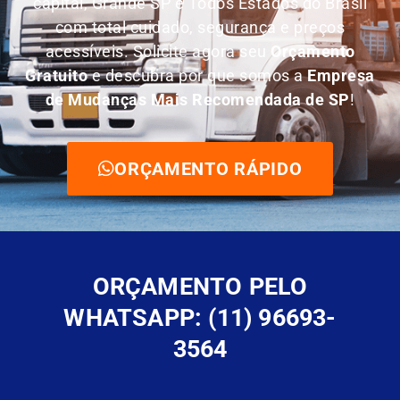
capital, Grande SP e Todos Estados do Brasil
com total cuidado, segurança e preços
acessíveis. Solicite agora seu
O
rçamento
Gratuito
e descubra por que somos a
E
mpresa
de Mudanças Mais Recomendada de SP
!
ORÇAMENTO RÁPIDO
ORÇAMENTO PELO
WHATSAPP: (11) 96693-
3564