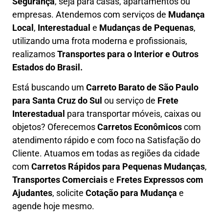
Segurança
, seja para casas, apartamentos ou
empresas. Atendemos com serviços de
M
udança
Local
,
Interestadual
e
M
udanças de Pequenas
,
utilizando uma frota moderna e profissionais,
realizamos
Transportes para o Interior e Outros
Estados do Brasil.
Está buscando um
C
arreto Barato
de São Paulo
para Santa Cruz do Sul
ou serviço de
Frete
Interestadual
para transportar móveis, caixas ou
objetos? Oferecemos
C
arretos Econômicos
com
atendimento rápido e com foco na S
atisfação do
Cliente
. Atuamos em todas as regiões da cidade
com
C
arretos Rápidos para Pequenas Mudanças
,
Transportes
Comerciais
e
F
retes Expressos com
Ajudantes
, solicite
Cotação para Mudança
e
agende hoje mesmo.