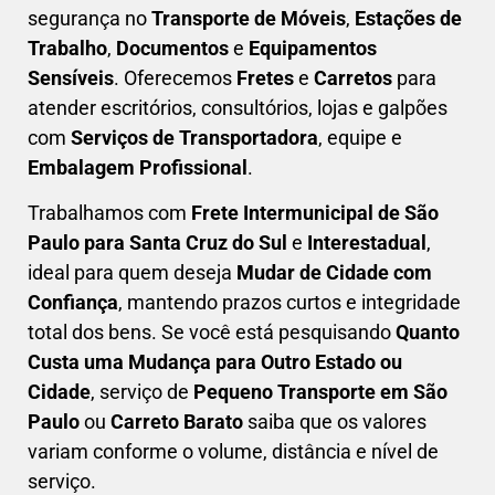
segurança
no
Transporte de Móveis
,
Estações de
Trabalho
,
Documentos
e
Equipamentos
Sensíveis
. Oferecemos
Fretes
e
Carretos
para
atender escritórios, consultórios, lojas e galpões
com
Serviços de Transportadora
, equipe e
Embalagem Profissional
.
Trabalhamos com
F
rete Intermunicipal de São
Paulo para Santa Cruz do Sul
e
Interestadual
,
ideal para quem deseja
M
udar de Cidade com
Confiança
, mantendo prazos curtos e integridade
total dos bens. Se você está pesquisando
Q
uanto
Custa uma Mudança para Outro Estado ou
Cidade
, serviço de
Pequeno Transporte em São
Paulo
ou
Carreto Barato
saiba que os valores
variam conforme o volume, distância e nível de
serviço.