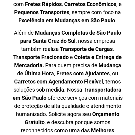
com
F
retes Rápidos
,
C
arretos Econômicos
, e
P
equenos Transportes
, sempre com foco na
E
xcelência em Mudanças em São Paulo
.
Além de
Mudanças Completas de São Paulo
para Santa Cruz do Sul
, nossa empresa
também realiza
T
ransporte de Cargas
,
T
ransporte Fracionado
e
Coleta e Entrega de
Mercadoria.
Para quem precisa de
M
udança
de Última Hora
,
F
retes com Ajudantes
, ou
C
arretos com Agendamento Flexível
, temos
soluções sob medida. Nossa
T
ransportadora
em São Paulo
oferece serviços com materiais
de proteção de alta qualidade e atendimento
humanizado. Solicite agora seu
O
rçamento
Gratuito
, e descubra por que somos
reconhecidos como uma das
M
elhores