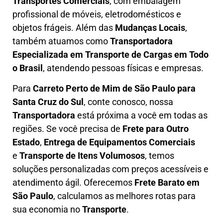
Transportes Comerciais
, com embalagem
profissional de móveis, eletrodomésticos e
objetos frágeis. Além das
Mudanças Locais
,
também atuamos como
Transportadora
Especializada em Transporte de Cargas em Todo
o Brasil
, atendendo pessoas físicas e empresas.
Para
Carreto Perto de Mim
de São Paulo para
Santa Cruz do Sul
, conte conosco, nossa
Transportadora
está próxima a você em todas as
regiões. Se você precisa de
F
rete para Outro
Estado
,
E
ntrega de Equipamentos Comerciais
e
T
ransporte de Itens Volumosos
, temos
soluções personalizadas com
preços acessíveis e
atendimento ágil
. Oferecemos
F
rete Barato
em
São Paulo
, calculamos as melhores rotas para
sua economia no
Transporte
.