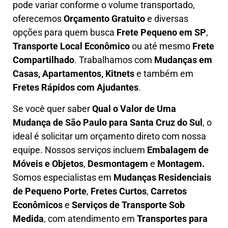
pode variar conforme o volume transportado,
oferecemos
O
rçamento Gratuito
e diversas
opções para quem busca
Frete Pequeno em SP
,
Transporte Local Econômico
ou até mesmo
Frete
Compartilhado
. Trabalhamos com
Mudanças em
Casas, Apartamentos, Kitnets
e também em
Fretes Rápidos com Ajudantes
.
Se você quer saber
Q
ual o Valor de Uma
Mudança
de São Paulo para Santa Cruz do Sul
, o
ideal é solicitar um orçamento direto com nossa
equipe. Nossos serviços incluem
E
mbalagem de
Móveis e Objetos
,
D
esmontagem
e
Montagem.
Somos especialistas em
Mudanças Residenciais
de Pequeno Porte
,
Fretes Curtos
,
Carretos
Econômicos
e
Serviços de Transporte Sob
Medida
, com atendimento em
Transportes para