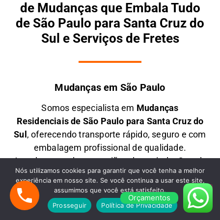
de Mudanças que Embala Tudo
de São Paulo para Santa Cruz do
Sul e Serviços de Fretes
Mudanças em São Paulo
Somos especialista em
M
udanças
Residenciais
de São Paulo para Santa Cruz do
Sul
, oferecendo transporte rápido, seguro e com
embalagem profissional de qualidade.
Atendemos todas as regiões da capital e Grande
Nós utilizamos cookies para garantir que você tenha a melhor
SP, garantindo pontualidade, cuidado extremo e
experiência em nosso site. Se você continua a usar este site,
o melhor custo-benefício para mudanças de
assumimos que você está satisfeito.
Orçamentos
todos os portes para qualquer Estado do Brasil.
Prosseguir
Política de Privacidade