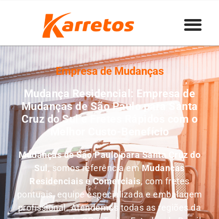
Empresa de Mudanças
Mudança Residencial: Empresa de
Mudanças de São Paulo para Santa
Cruz do Sul e Fretes Rápidos com o
Melhor Custo-Benefício
Mudanças de São Paulo para Santa Cruz do
Sul
, somos referência em
M
udanças
Residenciais e Comerciais
, com fretes
pontuais, equipe especializada e embalagem
profissional. Atendemos todas as regiões da