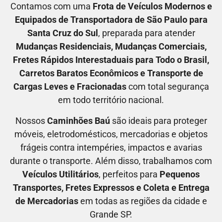
Contamos com uma
F
rota de Veículos Modernos e
Equipados de Transportadora
de São Paulo para
Santa Cruz do Sul
, preparada para atender
M
udanças Residenciais
, M
udanças Comerciais
,
F
retes Rápidos Interestaduais para Todo o Brasil
,
C
arretos Baratos Econômicos
e T
ransporte de
Cargas Leves e Fracionadas
com total segurança
em todo território nacional.
Nossos
C
aminhões Baú
são ideais para proteger
móveis, eletrodomésticos, mercadorias e objetos
frágeis contra intempéries, impactos e avarias
durante o transporte. Além disso, trabalhamos com
V
eículos Utilitários
, perfeitos para
P
equenos
Transportes
, F
retes Expressos
e C
oleta e Entrega
de Mercadorias
em todas as regiões da cidade e
Grande SP.