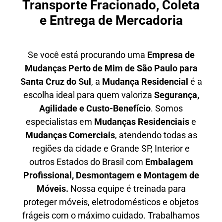
Transporte Fracionado, Coleta
e Entrega de Mercadoria
Se você está procurando uma
E
mpresa de
Mudanças Perto de Mim
de São Paulo para
Santa Cruz do Sul
, a
Mudança Residencial
é a
escolha ideal para quem valoriza
S
egurança,
Agilidade e Custo-Benefício
. Somos
especialistas em
M
udanças Residenciais
e
M
udanças Comerciais
, atendendo todas as
regiões da cidade e Grande SP, Interior e
outros Estados do Brasil com
E
mbalagem
Profissional
, D
esmontagem e Montagem de
Móveis.
Nossa equipe é treinada para
proteger móveis, eletrodomésticos e objetos
frágeis com o máximo cuidado. Trabalhamos