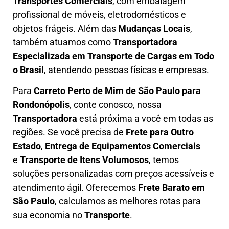
Transportes Comerciais
, com embalagem
profissional de móveis, eletrodomésticos e
objetos frágeis. Além das
Mudanças Locais
,
também atuamos como
Transportadora
Especializada em Transporte de Cargas em Todo
o Brasil
, atendendo pessoas físicas e empresas.
Para
Carreto Perto de Mim
de São Paulo para
Rondonópolis
, conte conosco, nossa
Transportadora
está próxima a você em todas as
regiões. Se você precisa de
F
rete para Outro
Estado
,
E
ntrega de Equipamentos Comerciais
e
T
ransporte de Itens Volumosos
, temos
soluções personalizadas com
preços acessíveis e
atendimento ágil
. Oferecemos
F
rete Barato
em
São Paulo
, calculamos as melhores rotas para
sua economia no
Transporte
.