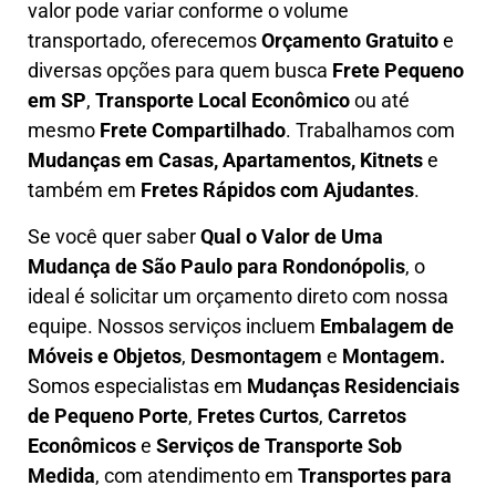
valor pode variar conforme o volume
transportado, oferecemos
O
rçamento Gratuito
e
diversas opções para quem busca
Frete Pequeno
em SP
,
Transporte Local Econômico
ou até
mesmo
Frete Compartilhado
. Trabalhamos com
Mudanças em Casas, Apartamentos, Kitnets
e
também em
Fretes Rápidos com Ajudantes
.
Se você quer saber
Q
ual o Valor de Uma
Mudança
de São Paulo para Rondonópolis
, o
ideal é solicitar um orçamento direto com nossa
equipe. Nossos serviços incluem
E
mbalagem de
Móveis e Objetos
,
D
esmontagem
e
Montagem.
Somos especialistas em
Mudanças Residenciais
de Pequeno Porte
,
Fretes Curtos
,
Carretos
Econômicos
e
Serviços de Transporte Sob
Medida
, com atendimento em
Transportes para