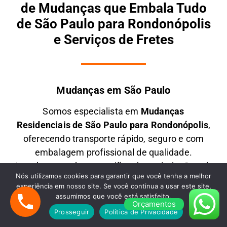
de Mudanças que Embala Tudo
de São Paulo para Rondonópolis
e Serviços de Fretes
Mudanças em São Paulo
Somos especialista em
M
udanças
Residenciais
de São Paulo para Rondonópolis
,
oferecendo transporte rápido, seguro e com
embalagem profissional de qualidade.
Atendemos todas as regiões da capital e Grande
Nós utilizamos cookies para garantir que você tenha a melhor
SP, garantindo pontualidade, cuidado extremo e
experiência em nosso site. Se você continua a usar este site,
o melhor custo-benefício para mudanças de
assumimos que você está satisfeito.
Orçamentos
todos os portes para qualquer Estado do Brasil.
Prosseguir
Política de Privacidade