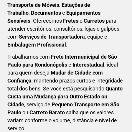
Transporte de Móveis
,
Estações de
Trabalho
,
Documentos
e
Equipamentos
Sensíveis
. Oferecemos
Fretes
e
Carretos
para
atender escritórios, consultórios, lojas e galpões
com
Serviços de Transportadora
, equipe e
Embalagem Profissional
.
Trabalhamos com
F
rete Intermunicipal de São
Paulo para Rondonópolis
e
Interestadual
, ideal
para quem deseja
M
udar de Cidade com
Confiança
, mantendo prazos curtos e integridade
total dos bens. Se você está pesquisando
Q
uanto
Custa uma Mudança para Outro Estado ou
Cidade
, serviço de
Pequeno Transporte em São
Paulo
ou
Carreto Barato
saiba que os valores
variam conforme o volume, distância e nível de
serviço.