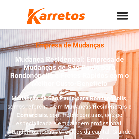
Empresa de Mudanças
Mudança Residencial: Empresa de
Mudanças de São Paulo para
Rondonópolis e Fretes Rápidos com o
Melhor Custo-Benefício
Mudanças de São Paulo para Rondonópolis
,
somos referência em
M
udanças Residenciais e
Comerciais
, com fretes pontuais, equipe
especializada e embalagem profissional.
Atendemos todas as regiões da capital, Grande