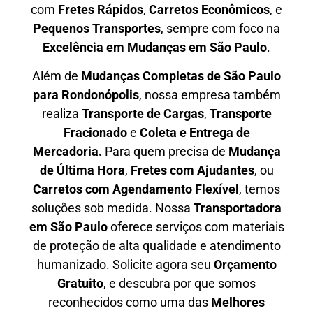
com
F
retes Rápidos
,
C
arretos Econômicos
, e
P
equenos Transportes
, sempre com foco na
E
xcelência em Mudanças em São Paulo
.
Além de
Mudanças Completas de São Paulo
para Rondonópolis
, nossa empresa também
realiza
T
ransporte de Cargas
,
T
ransporte
Fracionado
e
Coleta e Entrega de
Mercadoria.
Para quem precisa de
M
udança
de Última Hora
,
F
retes com Ajudantes
, ou
C
arretos com Agendamento Flexível
, temos
soluções sob medida. Nossa
T
ransportadora
em São Paulo
oferece serviços com materiais
de proteção de alta qualidade e atendimento
humanizado. Solicite agora seu
O
rçamento
Gratuito
, e descubra por que somos
reconhecidos como uma das
M
elhores