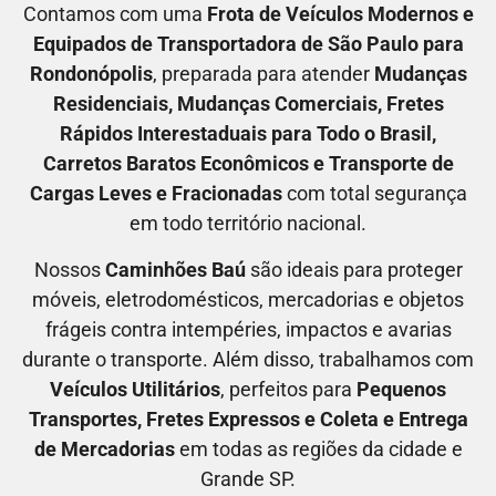
Contamos com uma
F
rota de Veículos Modernos e
Equipados de Transportadora
de São Paulo para
Rondonópolis
, preparada para atender
M
udanças
Residenciais
, M
udanças Comerciais
, F
retes
Rápidos Interestaduais para Todo o Brasil
,
C
arretos Baratos Econômicos
e T
ransporte de
Cargas Leves e Fracionadas
com total segurança
em todo território nacional.
Nossos
C
aminhões Baú
são ideais para proteger
móveis, eletrodomésticos, mercadorias e objetos
frágeis contra intempéries, impactos e avarias
durante o transporte. Além disso, trabalhamos com
V
eículos Utilitários
, perfeitos para
P
equenos
Transportes
, F
retes Expressos
e C
oleta e Entrega
de Mercadorias
em todas as regiões da cidade e
Grande SP.