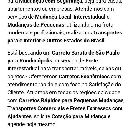
para
Mudanças com Segurança
, seja para casas,
apartamentos ou empresas. Atendemos com
serviços de
M
udança Local
,
Interestadual
e
M
udanças de Pequenas
, utilizando uma frota
moderna e profissionais, realizamos
Transportes
para o Interior e Outros Estados do Brasil.
Está buscando um
C
arreto Barato
de São Paulo
para Rondonópolis
ou serviço de
Frete
Interestadual
para transportar móveis, caixas ou
objetos? Oferecemos
C
arretos Econômicos
com
atendimento rápido e com foco na S
atisfação do
Cliente
. Atuamos em todas as regiões da cidade
com
C
arretos Rápidos para Pequenas Mudanças
,
Transportes
Comerciais
e
F
retes Expressos com
Ajudantes
, solicite
Cotação para Mudança
e
agende hoje mesmo.