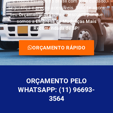
SP e Todos Estados do Brasil com total cuidado,
segurança e preços acessíveis. Solicite agora
seu
O
rçamento Gratuito
e descubra por que
somos a
E
mpresa de Mudanças Mais
Recomendada de SP
!
ORÇAMENTO RÁPIDO
ORÇAMENTO PELO
WHATSAPP: (11) 96693-
3564