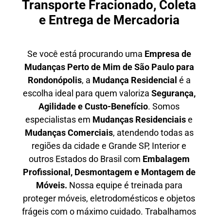
Transporte Fracionado, Coleta
e Entrega de Mercadoria
Se você está procurando uma
E
mpresa de
Mudanças Perto de Mim
de São Paulo para
Rondonópolis
, a
Mudança Residencial
é a
escolha ideal para quem valoriza
S
egurança,
Agilidade e Custo-Benefício
. Somos
especialistas em
M
udanças Residenciais
e
M
udanças Comerciais
, atendendo todas as
regiões da cidade e Grande SP, Interior e
outros Estados do Brasil com
E
mbalagem
Profissional
, D
esmontagem e Montagem de
Móveis.
Nossa equipe é treinada para
proteger móveis, eletrodomésticos e objetos
frágeis com o máximo cuidado. Trabalhamos