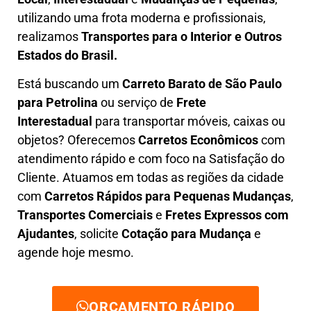
utilizando uma frota moderna e profissionais,
realizamos
Transportes para o Interior e Outros
Estados do Brasil.
Está buscando um
C
arreto Barato
de São Paulo
para Petrolina
ou serviço de
Frete
Interestadual
para transportar móveis, caixas ou
objetos? Oferecemos
C
arretos Econômicos
com
atendimento rápido e com foco na S
atisfação do
Cliente
. Atuamos em todas as regiões da cidade
com
C
arretos Rápidos para Pequenas Mudanças
,
Transportes
Comerciais
e
F
retes Expressos com
Ajudantes
, solicite
Cotação para Mudança
e
agende hoje mesmo.
ORÇAMENTO RÁPIDO