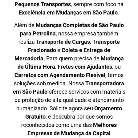
P
equenos Transportes
, sempre com foco na
E
xcelência em Mudanças em São Paulo
.
Além de
Mudanças Completas de São Paulo
para Petrolina
, nossa empresa também
realiza
T
ransporte de Cargas
,
T
ransporte
Fracionado
e
Coleta e Entrega de
Mercadoria.
Para quem precisa de
M
udança
de Última Hora
,
F
retes com Ajudantes
, ou
C
arretos com Agendamento Flexível
, temos
soluções sob medida. Nossa
T
ransportadora
em São Paulo
oferece serviços com materiais
de proteção de alta qualidade e atendimento
humanizado. Solicite agora seu
O
rçamento
Gratuito
, e descubra por que somos
reconhecidos como uma das
M
elhores
Empresas de Mudança da Capital