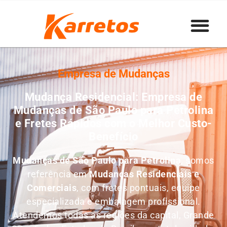
Empresa de Mudanças
Mudança Residencial: Empresa de
Mudanças de São Paulo para Petrolina
e Fretes Rápidos com o Melhor Custo-
Benefício
Mudanças de São Paulo para Petrolina
, somos
referência em
M
udanças Residenciais e
Comerciais
, com fretes pontuais, equipe
especializada e embalagem profissional.
Atendemos todas as regiões da capital, Grande