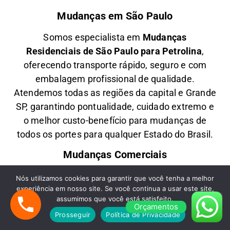
Mudanças em São Paulo
Somos especialista em
M
udanças
Residenciais
de São Paulo para Petrolina
,
oferecendo transporte rápido, seguro e com
embalagem profissional de qualidade.
Atendemos todas as regiões da capital e Grande
SP, garantindo pontualidade, cuidado extremo e
o melhor custo-benefício para mudanças de
todos os portes para qualquer Estado do Brasil.
Mudanças Comerciais
Oferecemos
M
udanças Comerciais
de São
Nós utilizamos cookies para garantir que você tenha a melhor
experiência em nosso site. Se você continua a usar este site,
Paulo para Petrolina
com agilidade,
assumimos que você está satisfeito.
planejamento e segurança, ideal para empresas,
Orçamentos
Prosseguir
Política de Privacidade
escritórios e lojas comerciais. Transportamos