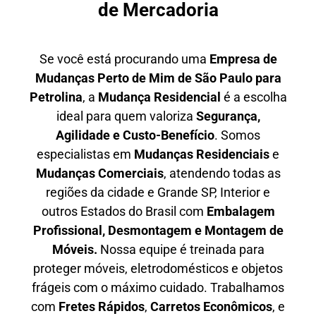
de Mercadoria
Se você está procurando uma
E
mpresa de
Mudanças Perto de Mim
de São Paulo para
Petrolina
, a
Mudança Residencial
é a escolha
ideal para quem valoriza
S
egurança,
Agilidade e Custo-Benefício
. Somos
especialistas em
M
udanças Residenciais
e
M
udanças Comerciais
, atendendo todas as
regiões da cidade e Grande SP, Interior e
outros Estados do Brasil com
E
mbalagem
Profissional
, D
esmontagem e Montagem de
Móveis.
Nossa equipe é treinada para
proteger móveis, eletrodomésticos e objetos
frágeis com o máximo cuidado. Trabalhamos
com
F
retes Rápidos
,
C
arretos Econômicos
, e