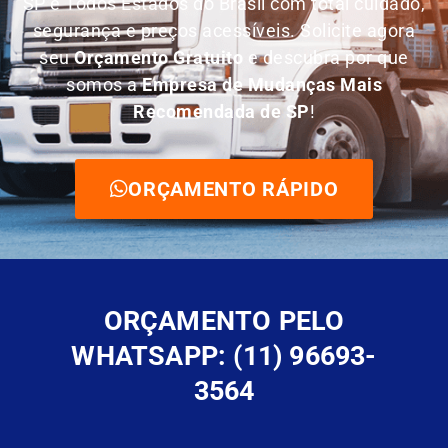
SP e Todos Estados do Brasil com total cuidado,
segurança e preços acessíveis. Solicite agora
seu
O
rçamento Gratuito
e descubra por que
somos a
E
mpresa de Mudanças Mais
Recomendada de SP
!
ORÇAMENTO RÁPIDO
ORÇAMENTO PELO
WHATSAPP: (11) 96693-
3564