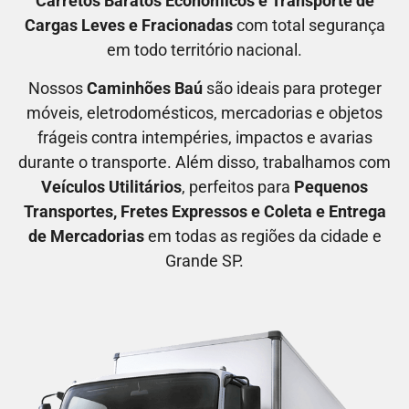
C
arretos Baratos Econômicos
e T
ransporte de
Cargas Leves e Fracionadas
com total segurança
em todo território nacional.
Nossos
C
aminhões Baú
são ideais para proteger
móveis, eletrodomésticos, mercadorias e objetos
frágeis contra intempéries, impactos e avarias
durante o transporte. Além disso, trabalhamos com
V
eículos Utilitários
, perfeitos para
P
equenos
Transportes
, F
retes Expressos
e C
oleta e Entrega
de Mercadorias
em todas as regiões da cidade e
Grande SP.