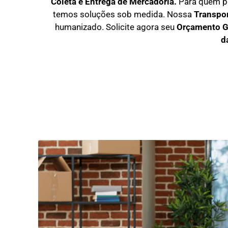
Coleta e Entrega de Mercadoria.
Para quem p
temos soluções sob medida. Nossa
T
ranspo
humanizado. Solicite agora seu
O
rçamento G
d