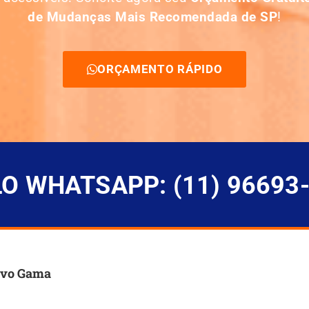
de Mudanças Mais Recomendada de SP
!
ORÇAMENTO RÁPIDO
 WHATSAPP: (11) 96693
ovo Gama