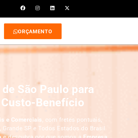
ORÇAMENTO
de São Paulo para
 Custo-Benefício
is e Comerciais
, com fretes pontuais,
, Grande SP e Todos Estados do Brasil
o
e descubra por que somos a
E
mpresa