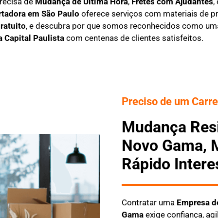
recisa de
M
udança de Última Hora
,
F
retes com Ajudantes
,
rtadora em São Paulo
oferece serviços com materiais de pr
ratuito
, e descubra por que somos reconhecidos como u
a Capital Paulista
com centenas de clientes satisfeitos.
Preciso de um Carre
Mudança Resi
Novo Gama, M
Rápido Intere
Contratar uma
E
mpresa d
Gama
exige confiança, ag