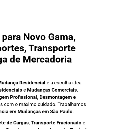
 para Novo Gama,
portes, Transporte
ega de Mercadoria
udança Residencial
é a escolha ideal
idenciais
e
M
udanças Comerciais
,
em Profissional
, D
esmontagem e
geis com o máximo cuidado. Trabalhamos
ncia em Mudanças em São Paulo
.
rte de Cargas
,
T
ransporte Fracionado
e