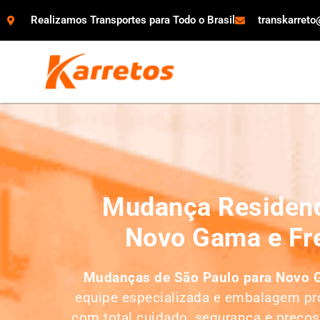
Realizamos Transportes para Todo o Brasil
transkarret
Mudança Residenc
Novo Gama e Fre
Mudanças de São Paulo para Novo
equipe especializada e embalagem pro
com total cuidado, segurança e preços 