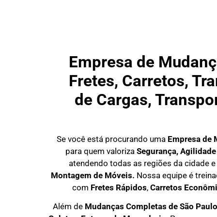
Empresa de Mudança
Fretes, Carretos, T
de Cargas, Transpo
Se você está procurando uma
E
mpresa de 
para quem valoriza
S
egurança, Agilidade
atendendo todas as regiões da cidade e 
Montagem de Móveis.
Nossa equipe é trein
com
F
retes Rápidos
,
C
arretos Econôm
Além de
Mudanças Completas de São Paul