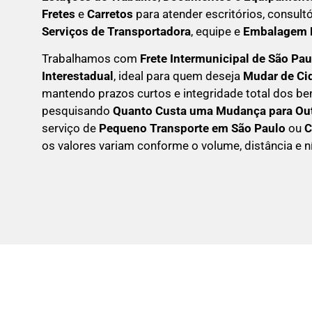
Fretes
e
Carretos
para atender escritórios, consult
Serviços de Transportadora
, equipe e
Embalagem P
Trabalhamos com
F
rete Intermunicipal de São Pa
Interestadual
, ideal para quem deseja
M
udar de C
mantendo prazos curtos e integridade total dos be
pesquisando
Q
uanto Custa uma Mudança para Out
serviço de
Pequeno Transporte em São Paulo
ou
C
os valores variam conforme o volume, distância e ní