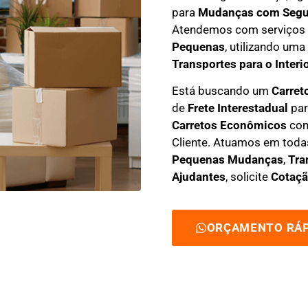
para
Mudanças com Segu
Atendemos com serviços
Pequenas
, utilizando uma
Transportes para o Interi
Está buscando um
C
arret
de
Frete Interestadual
par
C
arretos Econômicos
com
Cliente
. Atuamos em toda
Pequenas Mudanças
,
Tra
Ajudantes
, solicite
Cotaçã
ORÇAMENTO RÁP