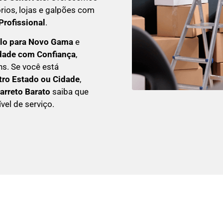
órios, lojas e galpões com
rofissional
.
ulo para Novo Gama
e
idade com Confiança
,
ns. Se você está
ro Estado ou Cidade
,
arreto Barato
saiba que
vel de serviço.