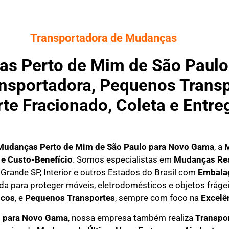
Transportadora de Mudanças
s Perto de Mim de São Paulo
ransportadora, Pequenos Trans
rte Fracionado, Coleta e Entr
Mudanças Perto de Mim
de São Paulo para Novo Gama
, a
M
 e Custo-Benefício
. Somos especialistas em
M
udanças Res
Grande SP, Interior e outros Estados do Brasil com
E
mbalag
ada para proteger móveis, eletrodomésticos e objetos frá
icos
, e
P
equenos Transportes
, sempre com foco na
E
xcelê
o para Novo Gama
, nossa empresa também realiza
T
ranspo