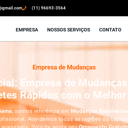
o@gmail.com
(11) 96693-3564
EMPRESA
NOSSOS SERVIÇOS
CONTATO
Empresa de Mudanças
ial: Empresa de Mudanças 
tes Rápidos com o Melhor
 Gama
, somos referência em
M
udanças Residencia
fissional. Atendemos todas as regiões da capital
acessíveis. Solicite agora seu
O
rçamento Gratuit