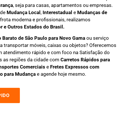
rança
, seja para casas, apartamentos ou empresas.
 de
M
udança Local
,
Interestadual
e
M
udanças de
 frota moderna e profissionais, realizamos
or e Outros Estados do Brasil.
o Barato
de São Paulo para Novo Gama
ou serviço
a transportar móveis, caixas ou objetos? Oferecemos
 atendimento rápido e com foco na S
atisfação do
s as regiões da cidade com
C
arretos Rápidos para
nsportes
Comerciais
e
F
retes Expressos com
o para Mudança
e agende hoje mesmo.
IDO