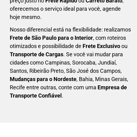
preço justo no
Frete Rápido
ou
Carreto Barato
,
oferecemos o serviço ideal para você, agende
hoje mesmo.
Nosso diferencial está na flexibilidade: realizamos
F
rete de São Paulo para o Interior
, com roteiros
otimizados e possibilidade de
F
rete Exclusivo
ou
Transporte de Cargas
. Se você vai mudar para
cidades como Campinas, Sorocaba, Jundiaí,
Santos, Ribeirão Preto, São José dos Campos,
Mudanças para o Nordeste
, Bahia, Minas Gerais,
Recife entre outras, conte com uma
E
mpresa de
Transporte Confiável
.