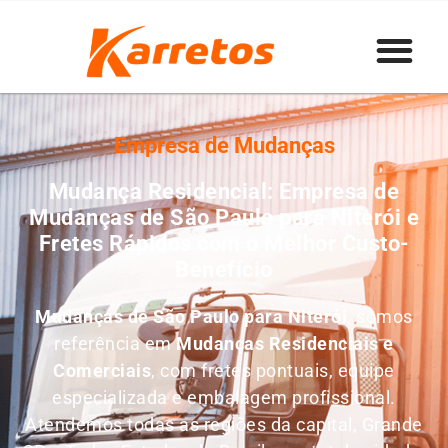
Empresa de Mudanças
Mudança Residencial: Empresa de
Mudanças de São Paulo para Niterói e
Fretes Rápidos com o Melhor Custo-
Benefício
Mudanças de São Paulo para Niterói
, somos
referência em
M
udanças Residenciais e
Comerciais
, com fretes pontuais, equipe
especializada e embalagem profissional.
Atendemos todas as regiões da capital, Grande