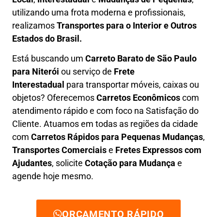
utilizando uma frota moderna e profissionais,
realizamos
Transportes para o Interior e Outros
Estados do Brasil.
Está buscando um
C
arreto Barato
de São Paulo
para Niterói
ou serviço de
Frete
Interestadual
para transportar móveis, caixas ou
objetos? Oferecemos
C
arretos Econômicos
com
atendimento rápido e com foco na S
atisfação do
Cliente
. Atuamos em todas as regiões da cidade
com
C
arretos Rápidos para Pequenas Mudanças
,
Transportes
Comerciais
e
F
retes Expressos com
Ajudantes
, solicite
Cotação para Mudança
e
agende hoje mesmo.
ORÇAMENTO RÁPIDO