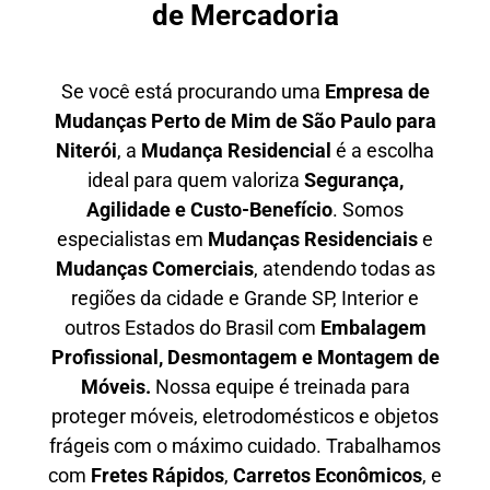
de Mercadoria
Se você está procurando uma
E
mpresa de
Mudanças Perto de Mim
de São Paulo para
Niterói
, a
Mudança Residencial
é a escolha
ideal para quem valoriza
S
egurança,
Agilidade e Custo-Benefício
. Somos
especialistas em
M
udanças Residenciais
e
M
udanças Comerciais
, atendendo todas as
regiões da cidade e Grande SP, Interior e
outros Estados do Brasil com
E
mbalagem
Profissional
, D
esmontagem e Montagem de
Móveis.
Nossa equipe é treinada para
proteger móveis, eletrodomésticos e objetos
frágeis com o máximo cuidado. Trabalhamos
com
F
retes Rápidos
,
C
arretos Econômicos
, e