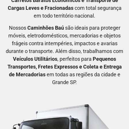
C
arretos Baratos Econômicos
e T
ransporte de
Cargas Leves e Fracionadas
com total segurança
em todo território nacional.
Nossos
C
aminhões Baú
são ideais para proteger
móveis, eletrodomésticos, mercadorias e objetos
frágeis contra intempéries, impactos e avarias
durante o transporte. Além disso, trabalhamos com
V
eículos Utilitários
, perfeitos para
P
equenos
Transportes
, F
retes Expressos
e C
oleta e Entrega
de Mercadorias
em todas as regiões da cidade e
Grande SP.