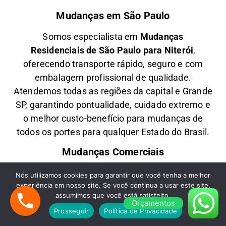
Mudanças em São Paulo
Somos especialista em
M
udanças
Residenciais
de São Paulo para Niterói
,
oferecendo transporte rápido, seguro e com
embalagem profissional de qualidade.
Atendemos todas as regiões da capital e Grande
SP, garantindo pontualidade, cuidado extremo e
o melhor custo-benefício para mudanças de
todos os portes para qualquer Estado do Brasil.
Mudanças Comerciais
Oferecemos
M
udanças Comerciais
de São
Nós utilizamos cookies para garantir que você tenha a melhor
experiência em nosso site. Se você continua a usar este site,
Paulo para Niterói
com agilidade, planejamento
assumimos que você está satisfeito.
e segurança, ideal para empresas, escritórios e
Orçamentos
Prosseguir
Política de Privacidade
lojas comerciais. Transportamos móveis,