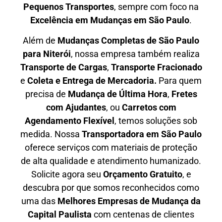
P
equenos Transportes
, sempre com foco na
E
xcelência em Mudanças em São Paulo
.
Além de
Mudanças Completas de São Paulo
para Niterói
, nossa empresa também realiza
T
ransporte de Cargas
,
T
ransporte Fracionado
e
Coleta e Entrega de Mercadoria.
Para quem
precisa de
M
udança de Última Hora
,
F
retes
com Ajudantes
, ou
C
arretos com
Agendamento Flexível
, temos soluções sob
medida. Nossa
T
ransportadora em São Paulo
oferece serviços com materiais de proteção
de alta qualidade e atendimento humanizado.
Solicite agora seu
O
rçamento Gratuito
, e
descubra por que somos reconhecidos como
uma das
M
elhores Empresas de Mudança da
Capital Paulista
com centenas de clientes