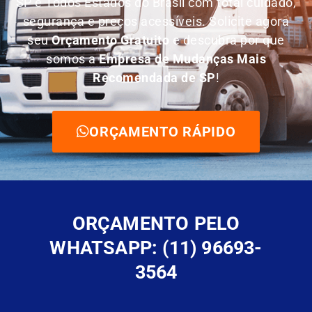
SP e Todos Estados do Brasil com total cuidado,
segurança e preços acessíveis. Solicite agora
seu
O
rçamento Gratuito
e descubra por que
somos a
E
mpresa de Mudanças Mais
Recomendada de SP
!
ORÇAMENTO RÁPIDO
ORÇAMENTO PELO
WHATSAPP: (11) 96693-
3564