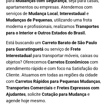
para
Mudanças com Segurança
, seja para casas,
apartamentos ou empresas. Atendemos com
serviços de
M
udança Local
,
Interestadual
e
M
udanças de Pequenas
, utilizando uma frota
moderna e profissionais, realizamos
Transportes
para o Interior e Outros Estados do Brasil.
Está buscando um
C
arreto Barato
de São Paulo
para Guaratinguetá
ou serviço de
Frete
Interestadual
para transportar móveis, caixas ou
objetos? Oferecemos
C
arretos Econômicos
com
atendimento rápido e com foco na S
atisfação do
Cliente
. Atuamos em todas as regiões da cidade
com
C
arretos Rápidos para Pequenas Mudanças
,
Transportes
Comerciais
e
F
retes Expressos com
Ajudantes
, solicite
Cotação para Mudança
e
agende hoje mesmo.