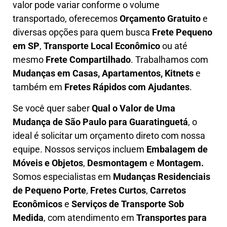
valor pode variar conforme o volume
transportado, oferecemos
O
rçamento Gratuito
e
diversas opções para quem busca
Frete Pequeno
em SP
,
Transporte Local Econômico
ou até
mesmo
Frete Compartilhado
. Trabalhamos com
Mudanças em Casas, Apartamentos, Kitnets
e
também em
Fretes Rápidos com Ajudantes
.
Se você quer saber
Q
ual o Valor de Uma
Mudança
de São Paulo para Guaratinguetá
, o
ideal é solicitar um orçamento direto com nossa
equipe. Nossos serviços incluem
E
mbalagem de
Móveis e Objetos
,
D
esmontagem
e
Montagem.
Somos especialistas em
Mudanças Residenciais
de Pequeno Porte
,
Fretes Curtos
,
Carretos
Econômicos
e
Serviços de Transporte Sob
Medida
, com atendimento em
Transportes para