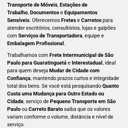
Transporte de Móveis
,
Estações de
Trabalho
,
Documentos
e
Equipamentos
Sensíveis
. Oferecemos
Fretes
e
Carretos
para
atender escritórios, consultórios, lojas e galpões
com
Serviços de Transportadora
, equipe e
Embalagem Profissional
.
Trabalhamos com
F
rete Intermunicipal de São
Paulo para Guaratinguetá
e
Interestadual
, ideal
para quem deseja
M
udar de Cidade com
Confiança
, mantendo prazos curtos e integridade
total dos bens. Se você está pesquisando
Q
uanto
Custa uma Mudança para Outro Estado ou
Cidade
, serviço de
Pequeno Transporte em São
Paulo
ou
Carreto Barato
saiba que os valores
variam conforme o volume, distância e nível de
serviço.