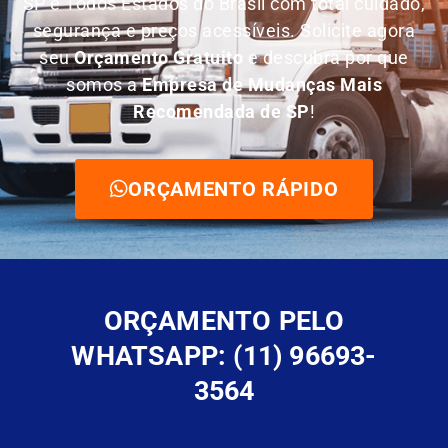
SP e Todos Estados do Brasil com total cuidado,
segurança e preços acessíveis. Solicite agora
seu
O
rçamento Gratuito
e descubra por que
somos a
E
mpresa de Mudanças Mais
Recomendada de SP
!
ORÇAMENTO RÁPIDO
ORÇAMENTO PELO
WHATSAPP: (11) 96693-
3564