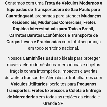
Contamos com uma
F
rota de Veículos Modernos e
Equipados de Transportadora
de São Paulo para
Guaratinguetá
, preparada para atender
M
udanças
Residenciais
, M
udanças Comerciais
, F
retes
Rápidos Interestaduais para Todo o Brasil
,
C
arretos Baratos Econômicos
e T
ransporte de
Cargas Leves e Fracionadas
com total segurança
em todo território nacional.
Nossos
C
aminhões Baú
são ideais para proteger
móveis, eletrodomésticos, mercadorias e objetos
frágeis contra intempéries, impactos e avarias
durante o transporte. Além disso, trabalhamos com
V
eículos Utilitários
, perfeitos para
P
equenos
Transportes
, F
retes Expressos
e C
oleta e Entrega
de Mercadorias
em todas as regiões da cidade e
Grande SP.