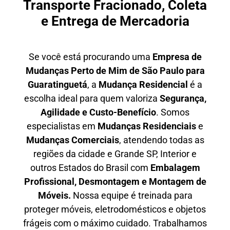
Transporte Fracionado, Coleta
e Entrega de Mercadoria
Se você está procurando uma
E
mpresa de
Mudanças Perto de Mim
de São Paulo para
Guaratinguetá
, a
Mudança Residencial
é a
escolha ideal para quem valoriza
S
egurança,
Agilidade e Custo-Benefício
. Somos
especialistas em
M
udanças Residenciais
e
M
udanças Comerciais
, atendendo todas as
regiões da cidade e Grande SP, Interior e
outros Estados do Brasil com
E
mbalagem
Profissional
, D
esmontagem e Montagem de
Móveis.
Nossa equipe é treinada para
proteger móveis, eletrodomésticos e objetos
frágeis com o máximo cuidado. Trabalhamos