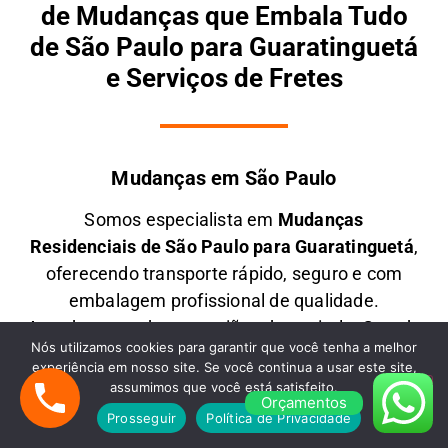
de Mudanças que Embala Tudo
de São Paulo para Guaratinguetá
e Serviços de Fretes
Mudanças em São Paulo
Somos especialista em
M
udanças
Residenciais
de São Paulo para Guaratinguetá
,
oferecendo transporte rápido, seguro e com
embalagem profissional de qualidade.
Atendemos todas as regiões da capital e Grande
Nós utilizamos cookies para garantir que você tenha a melhor
SP, garantindo pontualidade, cuidado extremo e
experiência em nosso site. Se você continua a usar este site,
o melhor custo-benefício para mudanças de
assumimos que você está satisfeito.
Orçamentos
todos os portes para qualquer Estado do Brasil.
Prosseguir
Política de Privacidade