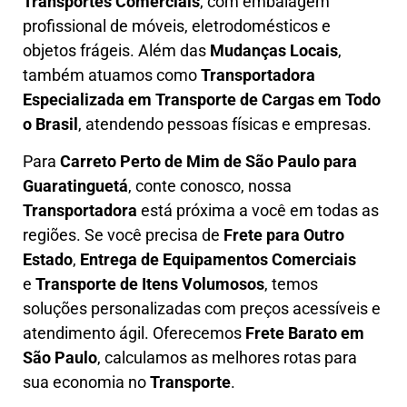
Transportes Comerciais
, com embalagem
profissional de móveis, eletrodomésticos e
objetos frágeis. Além das
Mudanças Locais
,
também atuamos como
Transportadora
Especializada em Transporte de Cargas em Todo
o Brasil
, atendendo pessoas físicas e empresas.
Para
Carreto Perto de Mim
de São Paulo para
Guaratinguetá
, conte conosco, nossa
Transportadora
está próxima a você em todas as
regiões. Se você precisa de
F
rete para Outro
Estado
,
E
ntrega de Equipamentos Comerciais
e
T
ransporte de Itens Volumosos
, temos
soluções personalizadas com
preços acessíveis e
atendimento ágil
. Oferecemos
F
rete Barato
em
São Paulo
, calculamos as melhores rotas para
sua economia no
Transporte
.