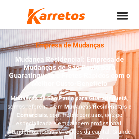
Empresa de Mudanças
Mudança Residencial: Empresa de
Mudanças de São Paulo para
Guaratinguetá e Fretes Rápidos com o
Melhor Custo-Benefício
Mudanças de São Paulo para Guaratinguetá
,
somos referência em
M
udanças Residenciais e
Comerciais
, com fretes pontuais, equipe
especializada e embalagem profissional.
Atendemos todas as regiões da capital, Grande