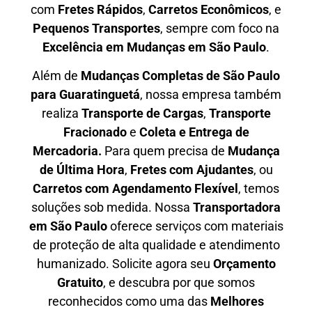
com
F
retes Rápidos
,
C
arretos Econômicos
, e
P
equenos Transportes
, sempre com foco na
E
xcelência em Mudanças em São Paulo
.
Além de
Mudanças Completas de São Paulo
para Guaratinguetá
, nossa empresa também
realiza
T
ransporte de Cargas
,
T
ransporte
Fracionado
e
Coleta e Entrega de
Mercadoria.
Para quem precisa de
M
udança
de Última Hora
,
F
retes com Ajudantes
, ou
C
arretos com Agendamento Flexível
, temos
soluções sob medida. Nossa
T
ransportadora
em São Paulo
oferece serviços com materiais
de proteção de alta qualidade e atendimento
humanizado. Solicite agora seu
O
rçamento
Gratuito
, e descubra por que somos
reconhecidos como uma das
M
elhores