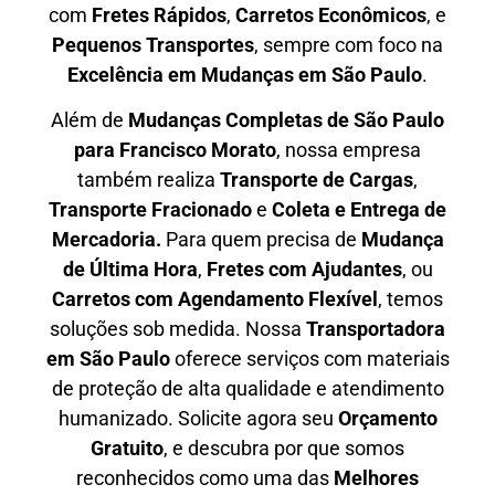
com
F
retes Rápidos
,
C
arretos Econômicos
, e
P
equenos Transportes
, sempre com foco na
E
xcelência em Mudanças em São Paulo
.
Além de
Mudanças Completas de São Paulo
para Francisco Morato
, nossa empresa
também realiza
T
ransporte de Cargas
,
T
ransporte Fracionado
e
Coleta e Entrega de
Mercadoria.
Para quem precisa de
M
udança
de Última Hora
,
F
retes com Ajudantes
, ou
C
arretos com Agendamento Flexível
, temos
soluções sob medida. Nossa
T
ransportadora
em São Paulo
oferece serviços com materiais
de proteção de alta qualidade e atendimento
humanizado. Solicite agora seu
O
rçamento
Gratuito
, e descubra por que somos
reconhecidos como uma das
M
elhores