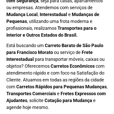
com Segurança
, seja para casas, apartamentos
ou empresas. Atendemos com serviços de
M
udança Local
,
Interestadual
e
M
udanças de
Pequenas
, utilizando uma frota moderna e
profissionais, realizamos
Transportes para o
Interior e Outros Estados do Brasil.
Está buscando um
C
arreto Barato
de São Paulo
para Francisco Morato
ou serviço de
Frete
Interestadual
para transportar móveis, caixas ou
objetos? Oferecemos
C
arretos Econômicos
com
atendimento rápido e com foco na S
atisfação do
Cliente
. Atuamos em todas as regiões da cidade
com
C
arretos Rápidos para Pequenas Mudanças
,
Transportes
Comerciais
e
F
retes Expressos com
Ajudantes
, solicite
Cotação para Mudança
e
agende hoje mesmo.