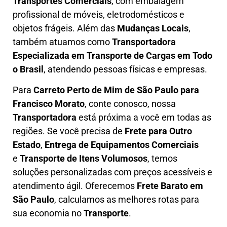
Transportes Comerciais
, com embalagem
profissional de móveis, eletrodomésticos e
objetos frágeis. Além das
Mudanças Locais
,
também atuamos como
Transportadora
Especializada em Transporte de Cargas em Todo
o Brasil
, atendendo pessoas físicas e empresas.
Para
Carreto Perto de Mim
de São Paulo para
Francisco Morato
, conte conosco, nossa
Transportadora
está próxima a você em todas as
regiões. Se você precisa de
F
rete para Outro
Estado
,
E
ntrega de Equipamentos Comerciais
e
T
ransporte de Itens Volumosos
, temos
soluções personalizadas com
preços acessíveis e
atendimento ágil
. Oferecemos
F
rete Barato
em
São Paulo
, calculamos as melhores rotas para
sua economia no
Transporte
.