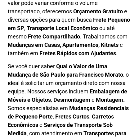
valor pode variar conforme o volume
transportado, oferecemos
O
rçamento Gratuito
e
diversas opções para quem busca
Frete Pequeno
em SP
,
Transporte Local Econômico
ou até
mesmo
Frete Compartilhado
. Trabalhamos com
Mudanças em Casas, Apartamentos, Kitnets
e
também em
Fretes Rápidos com Ajudantes
.
Se você quer saber
Q
ual o Valor de Uma
Mudança
de São Paulo para Francisco Morato
, o
ideal é solicitar um orçamento direto com nossa
equipe. Nossos serviços incluem
E
mbalagem de
Móveis e Objetos
,
D
esmontagem
e
Montagem.
Somos especialistas em
Mudanças Residenciais
de Pequeno Porte
,
Fretes Curtos
,
Carretos
Econômicos
e
Serviços de Transporte Sob
Medida
, com atendimento em
Transportes para