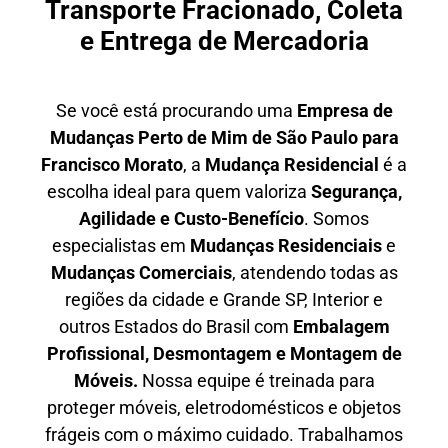
Transporte Fracionado, Coleta
e Entrega de Mercadoria
Se você está procurando uma
E
mpresa de
Mudanças Perto de Mim
de São Paulo para
Francisco Morato
, a
Mudança Residencial
é a
escolha ideal para quem valoriza
S
egurança,
Agilidade e Custo-Benefício
. Somos
especialistas em
M
udanças Residenciais
e
M
udanças Comerciais
, atendendo todas as
regiões da cidade e Grande SP, Interior e
outros Estados do Brasil com
E
mbalagem
Profissional
, D
esmontagem e Montagem de
Móveis.
Nossa equipe é treinada para
proteger móveis, eletrodomésticos e objetos
frágeis com o máximo cuidado. Trabalhamos