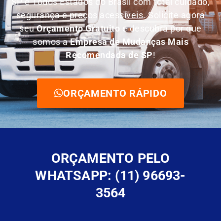
SP e Todos Estados do Brasil com total cuidado,
segurança e preços acessíveis. Solicite agora
seu
O
rçamento Gratuito
e descubra por que
somos a
E
mpresa de Mudanças Mais
Recomendada de SP
!
ORÇAMENTO RÁPIDO
ORÇAMENTO PELO
WHATSAPP: (11) 96693-
3564