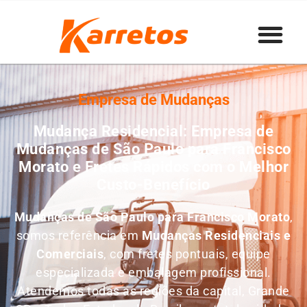
Empresa de Mudanças
Mudança Residencial: Empresa de
Mudanças de São Paulo para Francisco
Morato e Fretes Rápidos com o Melhor
Custo-Benefício
Mudanças de São Paulo para Francisco Morato
,
somos referência em
M
udanças Residenciais e
Comerciais
, com fretes pontuais, equipe
especializada e embalagem profissional.
Atendemos todas as regiões da capital, Grande