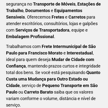
segurança
no
Transporte de Móveis
,
Estações de
Trabalho
,
Documentos
e
Equipamentos
Sensíveis
. Oferecemos
Fretes
e
Carretos
para
atender escritórios, consultórios, lojas e galpões
com
Serviços de Transportadora
, equipe e
Embalagem Profissional
.
Trabalhamos com
F
rete Intermunicipal de São
Paulo para Francisco Morato
e
Interestadual
,
ideal para quem deseja
M
udar de Cidade com
Confiança
, mantendo prazos curtos e integridade
total dos bens. Se você está pesquisando
Q
uanto
Custa uma Mudança para Outro Estado ou
Cidade
, serviço de
Pequeno Transporte em São
Paulo
ou
Carreto Barato
saiba que os valores
variam conforme o volume, distância e nível de
serviço.