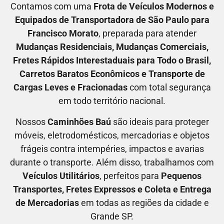
Contamos com uma
F
rota de Veículos Modernos e
Equipados de Transportadora
de São Paulo para
Francisco Morato
, preparada para atender
M
udanças Residenciais
, M
udanças Comerciais
,
F
retes Rápidos Interestaduais para Todo o Brasil
,
C
arretos Baratos Econômicos
e T
ransporte de
Cargas Leves e Fracionadas
com total segurança
em todo território nacional.
Nossos
C
aminhões Baú
são ideais para proteger
móveis, eletrodomésticos, mercadorias e objetos
frágeis contra intempéries, impactos e avarias
durante o transporte. Além disso, trabalhamos com
V
eículos Utilitários
, perfeitos para
P
equenos
Transportes
, F
retes Expressos
e C
oleta e Entrega
de Mercadorias
em todas as regiões da cidade e
Grande SP.