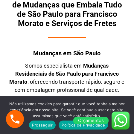
de Mudanças que Embala Tudo
de São Paulo para Francisco
Morato e Serviços de Fretes
Mudanças em São Paulo
Somos especialista em
M
udanças
Residenciais
de São Paulo para Francisco
Morato
, oferecendo transporte rápido, seguro e
com embalagem profissional de qualidade.
Atendemos todas as regiões da capital e Grande
Nós utilizamos cookies para garantir que você tenha a melhor
SP, garantindo pontualidade, cuidado extremo e
experiência em nosso site. Se você continua a usar este site,
o melhor custo-benefício para mudanças de
assumimos que você está satisfeito.
Orçamentos
todos os portes para qualquer Estado do Brasil.
Prosseguir
Política de Privacidade