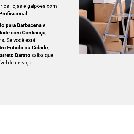
órios, lojas e galpões com
rofissional
.
ulo para Barbacena
e
idade com Confiança
,
ns. Se você está
ro Estado ou Cidade
,
arreto Barato
saiba que
vel de serviço.