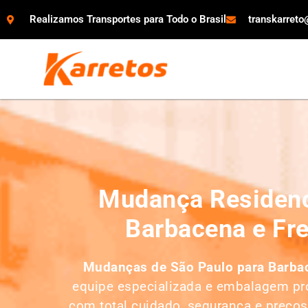
Realizamos Transportes para Todo o Brasil
transkarret
Mudança Residenc
Barbacena e Fr
Mudanças de São Paulo para Barba
equipe especializada e embalagem pro
com total cuidado, segurança e preços 