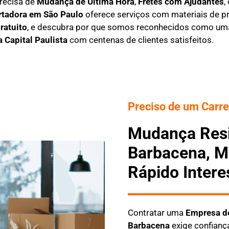
recisa de
M
udança de Última Hora
,
F
retes com Ajudantes
,
rtadora em São Paulo
oferece serviços com materiais de pr
ratuito
, e descubra por que somos reconhecidos como u
a Capital Paulista
com centenas de clientes satisfeitos.
Preciso de um Carre
Mudança Resi
Barbacena, M
Rápido Intere
Contratar uma
E
mpresa d
Barbacena
exige confianç