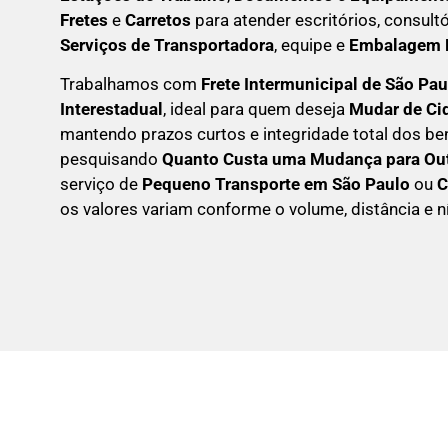
Fretes
e
Carretos
para atender escritórios, consult
Serviços de Transportadora
, equipe e
Embalagem P
Trabalhamos com
F
rete Intermunicipal de São Pa
Interestadual
, ideal para quem deseja
M
udar de C
mantendo prazos curtos e integridade total dos be
pesquisando
Q
uanto Custa uma Mudança para Out
serviço de
Pequeno Transporte em São Paulo
ou
C
os valores variam conforme o volume, distância e ní