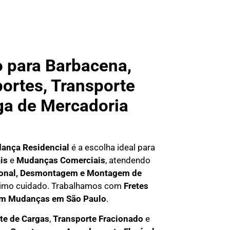
 para Barbacena,
portes, Transporte
ega de Mercadoria
ança Residencial
é a escolha ideal para
is
e
M
udanças Comerciais
, atendendo
onal
, D
esmontagem e Montagem de
áximo cuidado. Trabalhamos com
F
retes
em Mudanças em São Paulo
.
te de Cargas
,
T
ransporte Fracionado
e