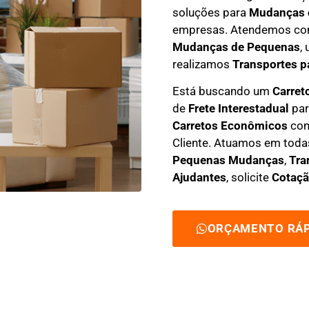
soluções para
Mudanças 
empresas. Atendemos co
M
udanças de Pequenas
,
realizamos
Transportes pa
Está buscando um
C
arret
de
Frete Interestadual
par
C
arretos Econômicos
com
Cliente
. Atuamos em toda
Pequenas Mudanças
,
Tra
Ajudantes
, solicite
Cotaçã
ORÇAMENTO RÁP