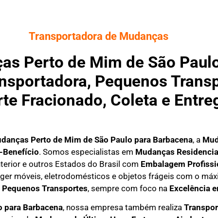
Transportadora de Mudanças
s Perto de Mim de São Paulo
ransportadora, Pequenos Trans
rte Fracionado, Coleta e Entr
udanças Perto de Mim
de São Paulo para Barbacena
, a
Mud
-Benefício
. Somos especialistas em
M
udanças Residencia
nterior e outros Estados do Brasil com
E
mbalagem Profissi
teger móveis, eletrodomésticos e objetos frágeis com o m
e
P
equenos Transportes
, sempre com foco na
E
xcelência 
 para Barbacena
, nossa empresa também realiza
T
ranspor