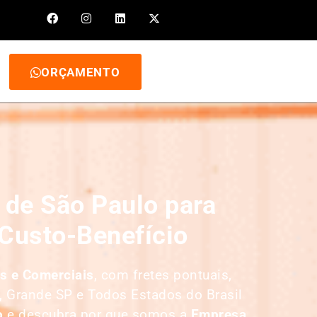
ORÇAMENTO
de São Paulo para
Custo-Benefício
s e Comerciais
, com fretes pontuais,
, Grande SP e Todos Estados do Brasil
o
e descubra por que somos a
E
mpresa