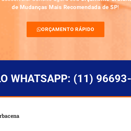
de Mudanças Mais Recomendada de SP
!
ORÇAMENTO RÁPIDO
 WHATSAPP: (11) 96693
arbacena