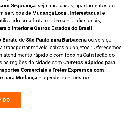
com Segurança
, seja para casas, apartamentos ou
m serviços de
M
udança Local
,
Interestadual
e
 utilizando uma frota moderna e profissionais,
ra o Interior e Outros Estados do Brasil.
o Barato
de São Paulo para Barbacena
ou serviço
a transportar móveis, caixas ou objetos? Oferecemos
 atendimento rápido e com foco na S
atisfação do
s as regiões da cidade com
C
arretos Rápidos para
nsportes
Comerciais
e
F
retes Expressos com
o para Mudança
e agende hoje mesmo.
IDO