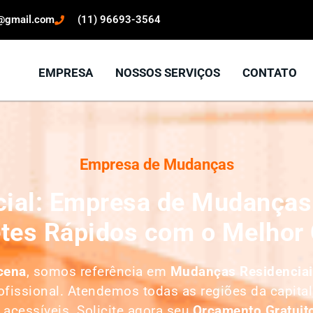
o@gmail.com
(11) 96693-3564
EMPRESA
NOSSOS SERVIÇOS
CONTATO
Empresa de Mudanças
ial: Empresa de Mudanças 
etes Rápidos com o Melhor 
cena
, somos referência em
M
udanças Residenciai
fissional. Atendemos todas as regiões da capital
acessíveis. Solicite agora seu
O
rçamento Gratuit