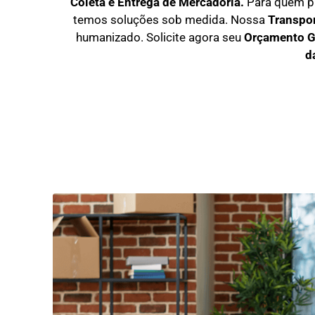
Coleta e Entrega de Mercadoria.
Para quem p
temos soluções sob medida. Nossa
T
ranspo
humanizado. Solicite agora seu
O
rçamento G
d