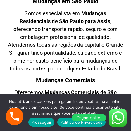
Mudanças em São Paulo
Somos especialista em
M
udanças
Residenciais
de São Paulo para Assis
,
oferecendo transporte rápido, seguro e com
embalagem profissional de qualidade.
Atendemos todas as regiões da capital e Grande
SP, garantindo pontualidade, cuidado extremo e
o melhor custo-benefício para mudanças de
todos os portes para qualquer Estado do Brasil.
Mudanças Comerciais
Oferecemos
M
udanças Comerciais
de São
Paulo para Assis
com agilidade, planejamento e
Nós utilizamos cookies para garantir que você tenha a melhor
experiência em nosso site. Se você continua a usar este site,
segurança, ideal para empresas, escritórios e
assumimos que você está satisfeito.
lojas comerciais. Transportamos móveis,
Orçamentos
Prosseguir
Política de Privacidade
equipamentos modernos e documentos