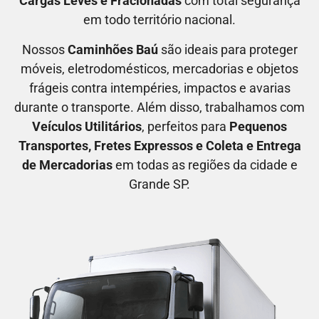
Cargas Leves e Fracionadas
com total segurança
em todo território nacional.
Nossos
C
aminhões Baú
são ideais para proteger
móveis, eletrodomésticos, mercadorias e objetos
frágeis contra intempéries, impactos e avarias
durante o transporte. Além disso, trabalhamos com
V
eículos Utilitários
, perfeitos para
P
equenos
Transportes
, F
retes Expressos
e C
oleta e Entrega
de Mercadorias
em todas as regiões da cidade e
Grande SP.