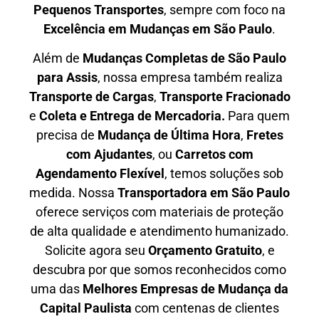
P
equenos Transportes
, sempre com foco na
E
xcelência em Mudanças em São Paulo
.
Além de
Mudanças Completas de São Paulo
para Assis
, nossa empresa também realiza
T
ransporte de Cargas
,
T
ransporte Fracionado
e
Coleta e Entrega de Mercadoria.
Para quem
precisa de
M
udança de Última Hora
,
F
retes
com Ajudantes
, ou
C
arretos com
Agendamento Flexível
, temos soluções sob
medida. Nossa
T
ransportadora em São Paulo
oferece serviços com materiais de proteção
de alta qualidade e atendimento humanizado.
Solicite agora seu
O
rçamento Gratuito
, e
descubra por que somos reconhecidos como
uma das
M
elhores Empresas de Mudança da
Capital Paulista
com centenas de clientes