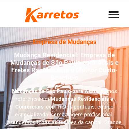
Empresa de Mudanças
Mudança Residencial: Empresa de
Mudanças de São Paulo para Assis e
Fretes Rápidos com o Melhor Custo-
Benefício
Mudanças de São Paulo para Assis
, somos
referência em
M
udanças Residenciais e
Comerciais
, com fretes pontuais, equipe
especializada e embalagem profissional.
Atendemos todas as regiões da capital, Grande