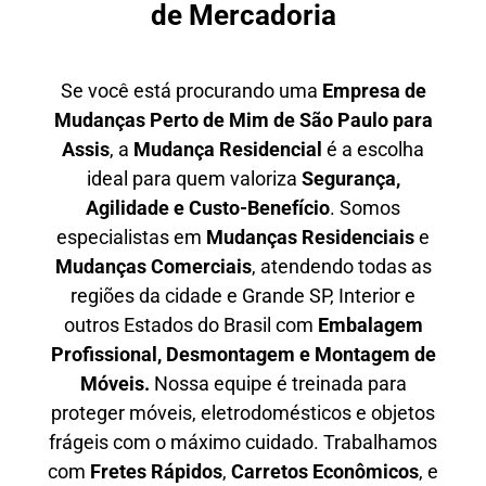
de Mercadoria
Se você está procurando uma
E
mpresa de
Mudanças Perto de Mim
de São Paulo para
Assis
, a
Mudança Residencial
é a escolha
ideal para quem valoriza
S
egurança,
Agilidade e Custo-Benefício
. Somos
especialistas em
M
udanças Residenciais
e
M
udanças Comerciais
, atendendo todas as
regiões da cidade e Grande SP, Interior e
outros Estados do Brasil com
E
mbalagem
Profissional
, D
esmontagem e Montagem de
Móveis.
Nossa equipe é treinada para
proteger móveis, eletrodomésticos e objetos
frágeis com o máximo cuidado. Trabalhamos
com
F
retes Rápidos
,
C
arretos Econômicos
, e