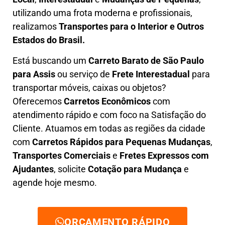
utilizando uma frota moderna e profissionais,
realizamos
Transportes para o Interior e Outros
Estados do Brasil.
Está buscando um
C
arreto Barato
de São Paulo
para Assis
ou serviço de
Frete Interestadual
para
transportar móveis, caixas ou objetos?
Oferecemos
C
arretos Econômicos
com
atendimento rápido e com foco na S
atisfação do
Cliente
. Atuamos em todas as regiões da cidade
com
C
arretos Rápidos para Pequenas Mudanças
,
Transportes
Comerciais
e
F
retes Expressos com
Ajudantes
, solicite
Cotação para Mudança
e
agende hoje mesmo.
ORÇAMENTO RÁPIDO