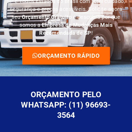
SP e Todos Estados do Brasil com total cuidado,
segurança e preços acessíveis. Solicite agora
seu
O
rçamento Gratuito
e descubra por que
somos a
E
mpresa de Mudanças Mais
Recomendada de SP
!
ORÇAMENTO RÁPIDO
ORÇAMENTO PELO
WHATSAPP: (11) 96693-
3564