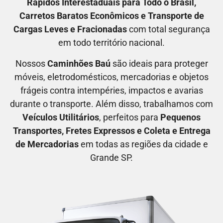
Rápidos Interestaduais para Todo o Brasil
,
C
arretos Baratos Econômicos
e T
ransporte de
Cargas Leves e Fracionadas
com total segurança
em todo território nacional.
Nossos
C
aminhões Baú
são ideais para proteger
móveis, eletrodomésticos, mercadorias e objetos
frágeis contra intempéries, impactos e avarias
durante o transporte. Além disso, trabalhamos com
V
eículos Utilitários
, perfeitos para
P
equenos
Transportes
, F
retes Expressos
e C
oleta e Entrega
de Mercadorias
em todas as regiões da cidade e
Grande SP.