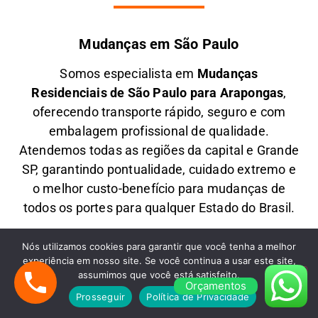
Mudanças em São Paulo
Somos especialista em
M
udanças
Residenciais
de São Paulo para Arapongas
,
oferecendo transporte rápido, seguro e com
embalagem profissional de qualidade.
Atendemos todas as regiões da capital e Grande
SP, garantindo pontualidade, cuidado extremo e
o melhor custo-benefício para mudanças de
todos os portes para qualquer Estado do Brasil.
Mudanças Comerciais
Nós utilizamos cookies para garantir que você tenha a melhor
experiência em nosso site. Se você continua a usar este site,
Oferecemos
M
udanças Comerciais
de São
assumimos que você está satisfeito.
Paulo para Arapongas
com agilidade,
Orçamentos
Prosseguir
Política de Privacidade
planejamento e segurança, ideal para empresas,