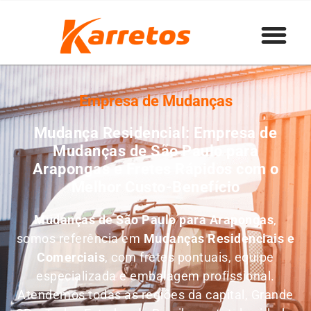
Empresa de Mudanças
Mudança Residencial: Empresa de
Mudanças de São Paulo para
Arapongas e Fretes Rápidos com o
Melhor Custo-Benefício
Mudanças de São Paulo para Arapongas
,
somos referência em
M
udanças Residenciais e
Comerciais
, com fretes pontuais, equipe
especializada e embalagem profissional.
Atendemos todas as regiões da capital, Grande