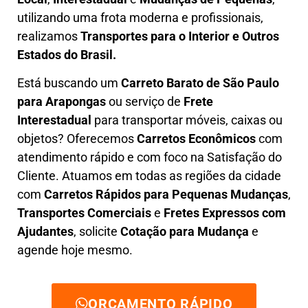
utilizando uma frota moderna e profissionais,
realizamos
Transportes para o Interior e Outros
Estados do Brasil.
Está buscando um
C
arreto Barato
de São Paulo
para Arapongas
ou serviço de
Frete
Interestadual
para transportar móveis, caixas ou
objetos? Oferecemos
C
arretos Econômicos
com
atendimento rápido e com foco na S
atisfação do
Cliente
. Atuamos em todas as regiões da cidade
com
C
arretos Rápidos para Pequenas Mudanças
,
Transportes
Comerciais
e
F
retes Expressos com
Ajudantes
, solicite
Cotação para Mudança
e
agende hoje mesmo.
ORÇAMENTO RÁPIDO