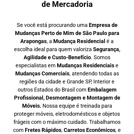
de Mercadoria
Se você está procurando uma
E
mpresa de
Mudanças Perto de Mim
de São Paulo para
Arapongas
, a
Mudança Residencial
é a
escolha ideal para quem valoriza
S
egurança,
Agilidade e Custo-Benefício
. Somos
especialistas em
M
udanças Residenciais
e
M
udanças Comerciais
, atendendo todas as
regiões da cidade e Grande SP, Interior e
outros Estados do Brasil com
E
mbalagem
Profissional
, D
esmontagem e Montagem de
Móveis.
Nossa equipe é treinada para
proteger móveis, eletrodomésticos e objetos
frágeis com o máximo cuidado. Trabalhamos
com
F
retes Rápidos
,
C
arretos Econômicos
, e