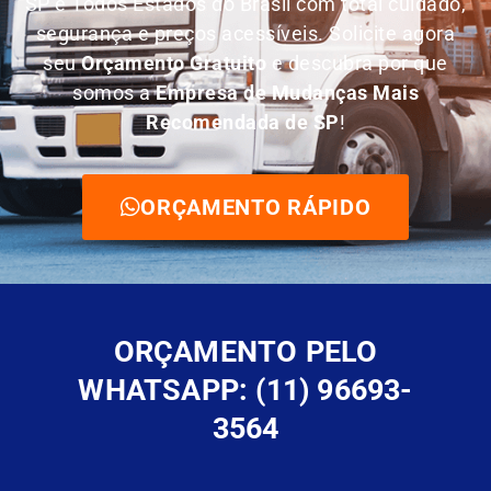
SP e Todos Estados do Brasil com total cuidado,
segurança e preços acessíveis. Solicite agora
seu
O
rçamento Gratuito
e descubra por que
somos a
E
mpresa de Mudanças Mais
Recomendada de SP
!
ORÇAMENTO RÁPIDO
ORÇAMENTO PELO
WHATSAPP: (11) 96693-
3564