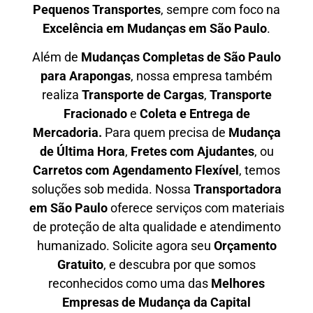
P
equenos Transportes
, sempre com foco na
E
xcelência em Mudanças em São Paulo
.
Além de
Mudanças Completas de São Paulo
para Arapongas
, nossa empresa também
realiza
T
ransporte de Cargas
,
T
ransporte
Fracionado
e
Coleta e Entrega de
Mercadoria.
Para quem precisa de
M
udança
de Última Hora
,
F
retes com Ajudantes
, ou
C
arretos com Agendamento Flexível
, temos
soluções sob medida. Nossa
T
ransportadora
em São Paulo
oferece serviços com materiais
de proteção de alta qualidade e atendimento
humanizado. Solicite agora seu
O
rçamento
Gratuito
, e descubra por que somos
reconhecidos como uma das
M
elhores
Empresas de Mudança da Capital