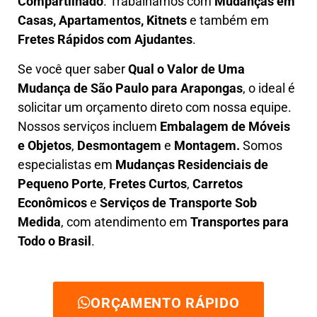
Compartilhado
. Trabalhamos com
Mudanças em
Casas, Apartamentos, Kitnets
e também em
Fretes Rápidos com Ajudantes
.
Se você quer saber
Q
ual o Valor de Uma
Mudança
de São Paulo para Arapongas
, o ideal é
solicitar um orçamento direto com nossa equipe.
Nossos serviços incluem
E
mbalagem de Móveis
e Objetos
,
D
esmontagem
e
Montagem.
Somos
especialistas em
Mudanças Residenciais de
Pequeno Porte
,
Fretes Curtos
,
Carretos
Econômicos
e
Serviços de Transporte Sob
Medida
, com atendimento em
Transportes para
Todo o Brasil
.
ORÇAMENTO RÁPIDO