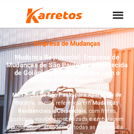
Empresa de Mudanças
Mudança Residencial: Empresa de
Mudanças de São Paulo para Aparecida
de Goiânia e Fretes Rápidos com o
Melhor Custo-Benefício
Mudanças de São Paulo para Aparecida de
Goiânia
, somos referência em
M
udanças
Residenciais e Comerciais
, com fretes
pontuais, equipe especializada e embalagem
profissional. Atendemos todas as regiões da