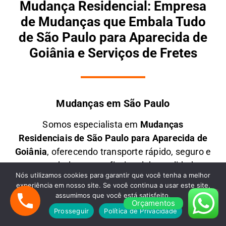
Mudança Residencial: Empresa
de Mudanças que Embala Tudo
de São Paulo para Aparecida de
Goiânia e Serviços de Fretes
Mudanças em São Paulo
Somos especialista em
M
udanças
Residenciais
de São Paulo para Aparecida de
Goiânia
, oferecendo transporte rápido, seguro e
com embalagem profissional de qualidade.
Nós utilizamos cookies para garantir que você tenha a melhor
Atendemos todas as regiões da capital e Grande
experiência em nosso site. Se você continua a usar este site,
SP, garantindo pontualidade, cuidado extremo e
assumimos que você está satisfeito.
Orçamentos
o melhor custo-benefício para mudanças de
Prosseguir
Política de Privacidade
todos os portes para qualquer Estado do Brasil.