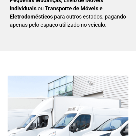
P
equenas Mudanças
,
E
nvio de Móveis
Individuais
ou
T
ransporte de Móveis e
Eletrodomésticos
para outros estados, pagando
apenas pelo espaço utilizado no veículo.