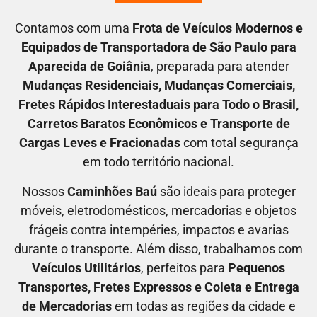
Contamos com uma
F
rota de Veículos Modernos e
Equipados de Transportadora
de São Paulo para
Aparecida de Goiânia
, preparada para atender
M
udanças Residenciais
, M
udanças Comerciais
,
F
retes Rápidos Interestaduais para Todo o Brasil
,
C
arretos Baratos Econômicos
e T
ransporte de
Cargas Leves e Fracionadas
com total segurança
em todo território nacional.
Nossos
C
aminhões Baú
são ideais para proteger
móveis, eletrodomésticos, mercadorias e objetos
frágeis contra intempéries, impactos e avarias
durante o transporte. Além disso, trabalhamos com
V
eículos Utilitários
, perfeitos para
P
equenos
Transportes
, F
retes Expressos
e C
oleta e Entrega
de Mercadorias
em todas as regiões da cidade e