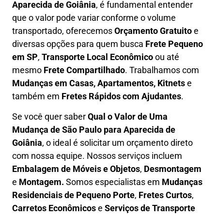
Aparecida de Goiânia
, é fundamental entender
que o valor pode variar conforme o volume
transportado, oferecemos
O
rçamento Gratuito
e
diversas opções para quem busca
Frete Pequeno
em SP
,
Transporte Local Econômico
ou até
mesmo
Frete Compartilhado
. Trabalhamos com
Mudanças em Casas, Apartamentos, Kitnets
e
também em
Fretes Rápidos com Ajudantes
.
Se você quer saber
Q
ual o Valor de Uma
Mudança
de São Paulo para Aparecida de
Goiânia
, o ideal é solicitar um orçamento direto
com nossa equipe. Nossos serviços incluem
E
mbalagem de Móveis e Objetos
,
D
esmontagem
e
Montagem.
Somos especialistas em
Mudanças
Residenciais de Pequeno Porte
,
Fretes Curtos
,
Carretos Econômicos
e
Serviços de Transporte