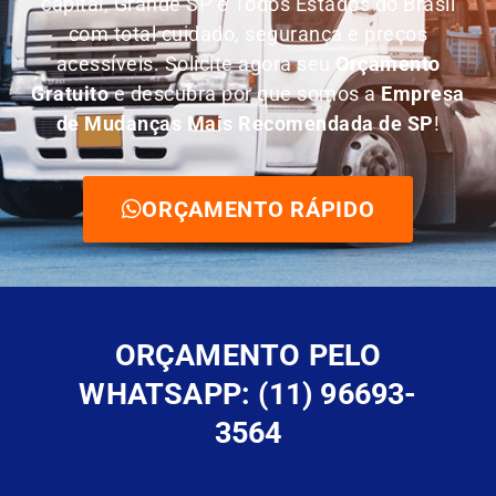
capital, Grande SP e Todos Estados do Brasil
com total cuidado, segurança e preços
acessíveis. Solicite agora seu
O
rçamento
Gratuito
e descubra por que somos a
E
mpresa
de Mudanças Mais Recomendada de SP
!
ORÇAMENTO RÁPIDO
ORÇAMENTO PELO
WHATSAPP: (11) 96693-
3564