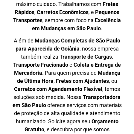
máximo cuidado. Trabalhamos com
F
retes
Rápidos
,
C
arretos Econômicos
, e
P
equenos
Transportes
, sempre com foco na
E
xcelência
em Mudanças em São Paulo
.
Além de
Mudanças Completas de São Paulo
para Aparecida de Goiânia
, nossa empresa
também realiza
T
ransporte de Cargas
,
T
ransporte Fracionado
e
Coleta e Entrega de
Mercadoria.
Para quem precisa de
M
udança
de Última Hora
,
F
retes com Ajudantes
, ou
C
arretos com Agendamento Flexível
, temos
soluções sob medida. Nossa
T
ransportadora
em São Paulo
oferece serviços com materiais
de proteção de alta qualidade e atendimento
humanizado. Solicite agora seu
O
rçamento
Gratuito
, e descubra por que somos