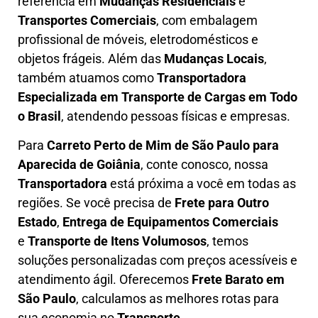
referência em
Mudanças Residenciais
e
Transportes Comerciais
, com embalagem
profissional de móveis, eletrodomésticos e
objetos frágeis. Além das
Mudanças Locais
,
também atuamos como
Transportadora
Especializada em Transporte de Cargas em Todo
o Brasil
, atendendo pessoas físicas e empresas.
Para
Carreto Perto de Mim
de São Paulo para
Aparecida de Goiânia
, conte conosco, nossa
Transportadora
está próxima a você em todas as
regiões. Se você precisa de
F
rete para Outro
Estado
,
E
ntrega de Equipamentos Comerciais
e
T
ransporte de Itens Volumosos
, temos
soluções personalizadas com
preços acessíveis e
atendimento ágil
. Oferecemos
F
rete Barato
em
São Paulo
, calculamos as melhores rotas para
sua economia no
Transporte
.