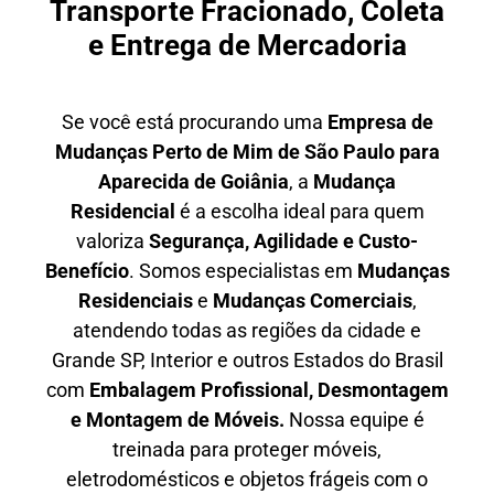
Transporte Fracionado, Coleta
e Entrega de Mercadoria
Se você está procurando uma
E
mpresa de
Mudanças Perto de Mim
de São Paulo para
Aparecida de Goiânia
, a
Mudança
Residencial
é a escolha ideal para quem
valoriza
S
egurança, Agilidade e Custo-
Benefício
. Somos especialistas em
M
udanças
Residenciais
e
M
udanças Comerciais
,
atendendo todas as regiões da cidade e
Grande SP, Interior e outros Estados do Brasil
com
E
mbalagem Profissional
, D
esmontagem
e Montagem de Móveis.
Nossa equipe é
treinada para proteger móveis,
eletrodomésticos e objetos frágeis com o