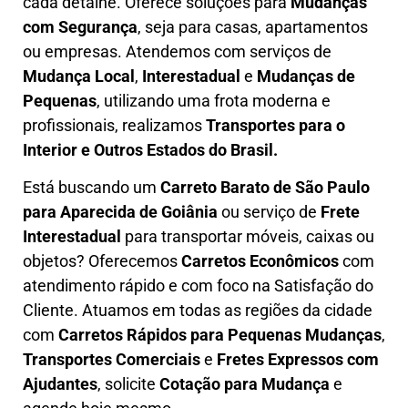
cada detalhe. Oferece soluções para
Mudanças
com Segurança
, seja para casas, apartamentos
ou empresas. Atendemos com serviços de
M
udança Local
,
Interestadual
e
M
udanças de
Pequenas
, utilizando uma frota moderna e
profissionais, realizamos
Transportes para o
Interior e Outros Estados do Brasil.
Está buscando um
C
arreto Barato
de São Paulo
para Aparecida de Goiânia
ou serviço de
Frete
Interestadual
para transportar móveis, caixas ou
objetos? Oferecemos
C
arretos Econômicos
com
atendimento rápido e com foco na S
atisfação do
Cliente
. Atuamos em todas as regiões da cidade
com
C
arretos Rápidos para Pequenas Mudanças
,
Transportes
Comerciais
e
F
retes Expressos com
Ajudantes
, solicite
Cotação para Mudança
e