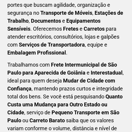
portes que buscam
agilidade, organização e
segurança
no
Transporte de Móveis
,
Estações de
Trabalho
,
Documentos
e
Equipamentos
Sensíveis
. Oferecemos
Fretes
e
Carretos
para
atender escritórios, consultórios, lojas e galpões
com
Serviços de Transportadora
, equipe e
Embalagem Profissional
.
Trabalhamos com
F
rete Intermunicipal de São
Paulo para Aparecida de Goiânia
e
Interestadual
,
ideal para quem deseja
M
udar de Cidade com
Confiança
, mantendo prazos curtos e integridade
total dos bens. Se você está pesquisando
Q
uanto
Custa uma Mudança para Outro Estado ou
Cidade
, serviço de
Pequeno Transporte em São
Paulo
ou
Carreto Barato
saiba que os valores
variam conforme o volume, distância e nível de